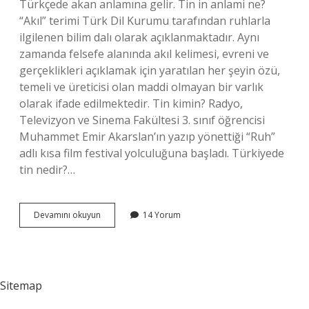
Türkçede akan anlamına gelir. Tin in anlami ne?
“Akıl” terimi Türk Dil Kurumu tarafından ruhlarla
ilgilenen bilim dalı olarak açıklanmaktadır. Aynı
zamanda felsefe alanında akıl kelimesi, evreni ve
gerçeklikleri açıklamak için yaratılan her şeyin özü,
temeli ve üreticisi olan maddi olmayan bir varlık
olarak ifade edilmektedir. Tin kimin? Radyo,
Televizyon ve Sinema Fakültesi 3. sınıf öğrencisi
Muhammet Emir Akarslan’ın yazıp yönettiği “Ruh”
adlı kısa film festival yolculuğuna başladı. Türkiyede
tin nedir?…
Tin
Devamını okuyun
14 Yorum
Sahibi
Ne
Demek
Sitemap