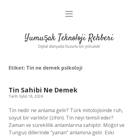
menüyü
Anasayfa
aç
Gizlilik Politikası
Yumuşak Teknoloji Rehberi
Yasal Uyarı
Dijital dünyada huzurlu bir yolculuk!
Hakkımızda
Etiket:
Tin ne demek psikoloji
Tin Sahibi Ne Demek
Tarih: Eylül 18, 2024
Tin nedir ne anlama gelir? Türk mitolojisinde ruh,
soyut bir varlıktır (zihin). Tin neyi temsil eder?
Zaman ve süreklilik anlamlarına sahiptir. Moğol ve
Tungus dillerinde “yanan” anlamına gelir. Eski