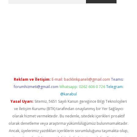
etexper indir
elexbetgiris.org
Reklam ve İletişim:
E-mail:
backlinkpaneli@gmail.com
Teams:
forumhizmeti@gmail.com
Whatsapp: 0262 606 0 726
Telegram:
@karabul
Yasal Uyarı:
Sitemiz, 5651 Sayılı Kanun gereğince Bilgi Teknolojileri
ve İletişim Kurumu (BTK) tarafından onaylanmış bir Yer Sağlayıcı
olarak hizmet vermektedir. Bu nedenle, sitedeki içerikleri proaktif
olarak denetleme veya araştırma yükümlülüğümüz bulunmamaktadır.
Ancak, üyelerimiz yazdıkları içeriklerin sorumluluğunu taşımakta olup,