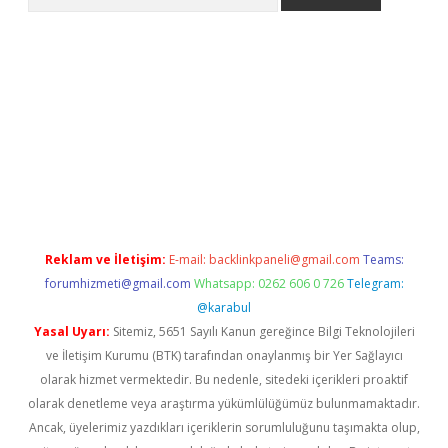
etexper indir
elexbetgiris.org
Reklam ve İletişim:
E-mail:
backlinkpaneli@gmail.com
Teams:
forumhizmeti@gmail.com
Whatsapp: 0262 606 0 726
Telegram:
@karabul
Yasal Uyarı:
Sitemiz, 5651 Sayılı Kanun gereğince Bilgi Teknolojileri
ve İletişim Kurumu (BTK) tarafından onaylanmış bir Yer Sağlayıcı
olarak hizmet vermektedir. Bu nedenle, sitedeki içerikleri proaktif
olarak denetleme veya araştırma yükümlülüğümüz bulunmamaktadır.
Ancak, üyelerimiz yazdıkları içeriklerin sorumluluğunu taşımakta olup,