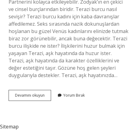
Partnerini kolayca etkileyebilir. Zodyak’ın en çekici
ve cinsel burçlarından biridir. Terazi burcu nasıl
sevişir? Terazi burcu kadını için kaba davranışlar
affedilemez. Seks sırasında nazik dokunuşlardan
hoşlanan bu güzel Venüs kadınlarını elinizde tutmak
biraz zor görünebilir, ancak buna değecektir. Terazi
burcu ilişkide ne ister? İlişkilerini huzur bulmak için
yaşayan Terazi, aşk hayatında da huzur ister.
Terazi, aşk hayatında da karakter özelliklerini ve
değer estetiğini taşır. Gözüne hoş gelen şeyleri
duygularıyla destekler. Terazi, aşk hayatınızda…
Terazi
Devamını okuyun
Yorum Bırak
Burcu
Cinselliği
Sever
Mi
Sitemap