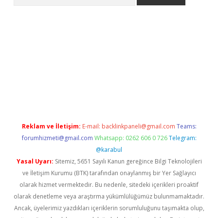
texper indir
elexbetgiris.org
Reklam ve İletişim:
E-mail:
backlinkpaneli@gmail.com
Teams:
forumhizmeti@gmail.com
Whatsapp: 0262 606 0 726
Telegram:
@karabul
Yasal Uyarı:
Sitemiz, 5651 Sayılı Kanun gereğince Bilgi Teknolojileri
ve İletişim Kurumu (BTK) tarafından onaylanmış bir Yer Sağlayıcı
olarak hizmet vermektedir. Bu nedenle, sitedeki içerikleri proaktif
olarak denetleme veya araştırma yükümlülüğümüz bulunmamaktadır.
Ancak, üyelerimiz yazdıkları içeriklerin sorumluluğunu taşımakta olup,