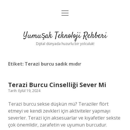
menüyü
Anasayfa
aç
Gizlilik Politikası
Yumuşak Teknoloji Rehberi
Yasal Uyarı
Dijital dünyada huzurlu bir yolculuk!
Hakkımızda
Etiket:
Terazi burcu sadık mıdır
Terazi Burcu Cinselliği Sever Mi
Tarih: Eylül 19, 2024
Terazi burcu sekse düşkün mü? Teraziler flört
etmeyi ve kendi zevkleri için aktiviteler yapmayı
severler. Terazi için aksesuarlar ve kıyafetler sekste
çok önemlidir, zarafetin ve uyumun burcudur.