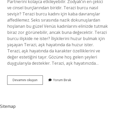
Partnerini kolayca etkileyebilir. Zodyak’ın en çekici
ve cinsel burçlarından biridir. Terazi burcu nasıl
sevişir? Terazi burcu kadını için kaba davranışlar
affedilemez. Seks sırasında nazik dokunuşlardan
hoşlanan bu güzel Venüs kadınlarını elinizde tutmak
biraz zor görünebilir, ancak buna değecektir. Terazi
burcu ilişkide ne ister? İlişkilerini huzur bulmak için
yaşayan Terazi, aşk hayatında da huzur ister.
Terazi, aşk hayatında da karakter özelliklerini ve
değer estetiğini taşır. Gözüne hoş gelen şeyleri
duygularıyla destekler. Terazi, aşk hayatınızda…
Terazi
Devamını okuyun
Yorum Bırak
Burcu
Cinselliği
Sever
Mi
Sitemap