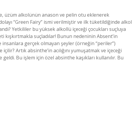
he, üzüm alkolünün anason ve pelin otu eklenerek
olayı “Green Fairy” ismi verilmiştir ve ilk tüketildiğinde alkol
dı? Yetkililer bu yüksek alkollü içeceği çocukları suçluya
eti kışkırtmakla suçladılar! Bunun nedeninin Absent’in
e insanlara gerçek olmayan şeyler (örneğin “periler”)
içilir? Artık absinthe’in acılığını yumuşatmak ve içeceği
geldi. Bu işlem için özel absinthe kaşıkları kullanılır. Bu