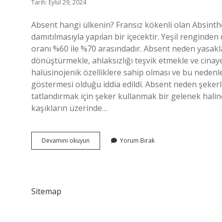
Tarih: Eylül 29, 2024
Absent hangi ülkenin? Fransız kökenli olan Absint
damıtılmasıyla yapılan bir içecektir. Yeşil renginden d
oranı %60 ile %70 arasındadır. Absent neden yasaklan
dönüştürmekle, ahlaksızlığı teşvik etmekle ve cinay
halüsinojenik özelliklere sahip olması ve bu nedenl
göstermesi olduğu iddia edildi. Absent neden şekerle 
tatlandırmak için şeker kullanmak bir gelenek haline 
kaşıkların üzerinde…
Absent
Devamını okuyun
Yorum Bırak
Hangi
Ülkenin
Içkisi
Sitemap