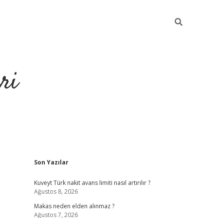
ri
Sidebar
Son Yazılar
https://hiltonbet-giris.com/
betexper i
Kuveyt Türk nakit avans limiti nasıl artırılır ?
Ağustos 8, 2026
Makas neden elden alınmaz ?
Ağustos 7, 2026