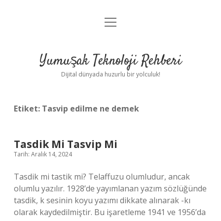
menüyü
Anasayfa
aç
Gizlilik Politikası
Yumuşak Teknoloji Rehberi
Yasal Uyarı
Dijital dünyada huzurlu bir yolculuk!
Hakkımızda
Etiket:
Tasvip edilme ne demek
Tasdik Mi Tasvip Mi
Tarih: Aralık 14, 2024
Tasdik mi tastik mi? Telaffuzu olumludur, ancak
olumlu yazılır. 1928’de yayımlanan yazım sözlüğünde
tasdik, k sesinin koyu yazımı dikkate alınarak -kı
olarak kaydedilmiştir. Bu işaretleme 1941 ve 1956’da