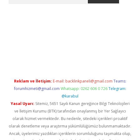
etexper indir
elexbetgiris.org
Reklam ve İletişim:
E-mail:
backlinkpaneli@gmail.com
Teams:
forumhizmeti@gmail.com
Whatsapp: 0262 606 0 726
Telegram:
@karabul
Yasal Uyarı:
Sitemiz, 5651 Sayılı Kanun gereğince Bilgi Teknolojileri
ve İletişim Kurumu (BTK) tarafından onaylanmış bir Yer Sağlayıcı
olarak hizmet vermektedir. Bu nedenle, sitedeki içerikleri proaktif
olarak denetleme veya araştırma yükümlülüğümüz bulunmamaktadır.
Ancak, üyelerimiz yazdıkları içeriklerin sorumluluğunu taşımakta olup,