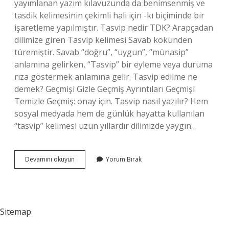
yayımlanan yazım kılavuzunda da benimsenmiş ve
tasdik kelimesinin çekimli hali için -kı biçiminde bir
işaretleme yapılmıştır. Tasvip nedir TDK? Arapçadan
dilimize giren Tasvip kelimesi Savab kökünden
türemiştir. Savab “doğru”, “uygun”, “münasip”
anlamına gelirken, “Tasvip” bir eyleme veya duruma
rıza göstermek anlamına gelir. Tasvip edilme ne
demek? Geçmişi Gizle Geçmiş Ayrıntıları Geçmişi
Temizle Geçmiş: onay için. Tasvip nasıl yazılır? Hem
sosyal medyada hem de günlük hayatta kullanılan
“tasvip” kelimesi uzun yıllardır dilimizde yaygın…
Tasdik
Devamını okuyun
Yorum Bırak
Mi
Tasvip
Mi
Sitemap