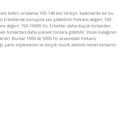
es telleri ortalama 100-140 kez titreşir, kadınlarda ise bu
 b) Erkeklerde konuşma ses şiddetinin frekans değeri: 100-
ans değeri: 150-10000 Hz. Erkekler daha düşük tonlardan
ek tonlardan daha yüksek tonlara gidebilir. İnsan kulağının
ırılır). Bunlar 1000 ile 5000 Hz arasındaki frekans
ı, şarkı söylemenin ve birçok müzik aletinin temel tonlarını