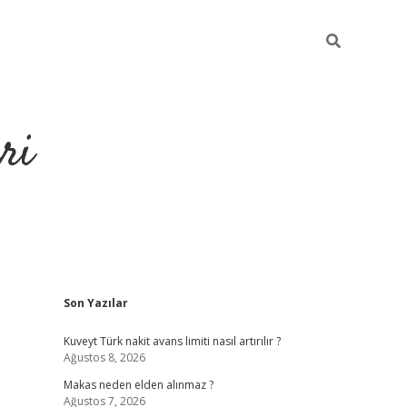
ri
Sidebar
Son Yazılar
https://hiltonbet-giris.com/
betexper i
Kuveyt Türk nakit avans limiti nasıl artırılır ?
Ağustos 8, 2026
Makas neden elden alınmaz ?
Ağustos 7, 2026