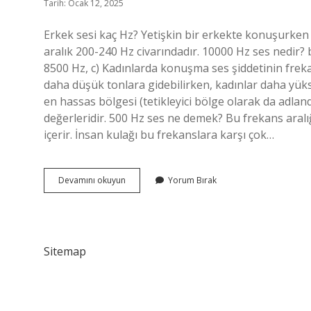
Tarih: Ocak 12, 2025
Erkek sesi kaç Hz? Yetişkin bir erkekte konuşurken s
aralık 200-240 Hz civarındadır. 10000 Hz ses nedir?
8500 Hz, c) Kadınlarda konuşma ses şiddetinin frek
daha düşük tonlara gidebilirken, kadınlar daha yüks
en hassas bölgesi (tetikleyici bölge olarak da adland
değerleridir. 500 Hz ses ne demek? Bu frekans aralığ
içerir. İnsan kulağı bu frekanslara karşı çok…
İNsan
Devamını okuyun
Yorum Bırak
Sesi
Kaç
Hz
Sitemap