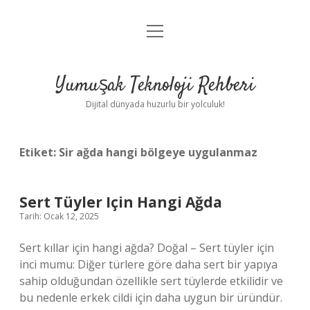
menüyü
Anasayfa
aç
Gizlilik Politikası
Yumuşak Teknoloji Rehberi
Yasal Uyarı
Dijital dünyada huzurlu bir yolculuk!
Hakkımızda
Etiket:
Sir ağda hangi bölgeye uygulanmaz
Sert Tüyler Için Hangi Ağda
Tarih: Ocak 12, 2025
Sert kıllar için hangi ağda? Doğal – Sert tüyler için
inci mumu: Diğer türlere göre daha sert bir yapıya
sahip olduğundan özellikle sert tüylerde etkilidir ve
bu nedenle erkek cildi için daha uygun bir üründür.