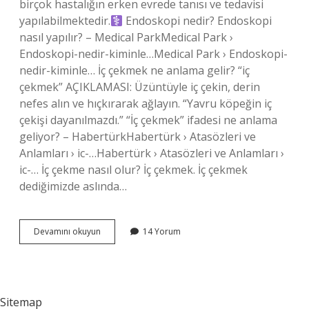
birçok hastalığın erken evrede tanısı ve tedavisi
yapılabilmektedir.‍
Endoskopi nedir? Endoskopi
nasıl yapılır? – Medical ParkMedical Park ›
Endoskopi-nedir-kiminle…Medical Park › Endoskopi-
nedir-kiminle… İç çekmek ne anlama gelir? “iç
çekmek” AÇIKLAMASI: Üzüntüyle iç çekin, derin
nefes alın ve hıçkırarak ağlayın. “Yavru köpeğin iç
çekişi dayanılmazdı.” “İç çekmek” ifadesi ne anlama
geliyor? – HabertürkHabertürk › Atasözleri ve
Anlamları › ic-…Habertürk › Atasözleri ve Anlamları ›
ic-… İç çekme nasıl olur? İç çekmek. İç çekmek
dediğimizde aslında…
İÇ
Devamını okuyun
14 Yorum
Çekmek
Neyin
Belirtisi
Olabilir
Sitemap