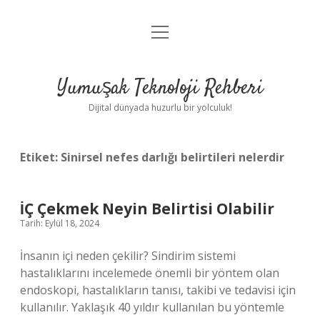
menüyü
Anasayfa
aç
Gizlilik Politikası
Yumuşak Teknoloji Rehberi
Yasal Uyarı
Dijital dünyada huzurlu bir yolculuk!
Hakkımızda
Etiket:
Sinirsel nefes darlığı belirtileri nelerdir
İÇ Çekmek Neyin Belirtisi Olabilir
Tarih: Eylül 18, 2024
İnsanın içi neden çekilir? Sindirim sistemi
hastalıklarını incelemede önemli bir yöntem olan
endoskopi, hastalıkların tanısı, takibi ve tedavisi için
kullanılır. Yaklaşık 40 yıldır kullanılan bu yöntemle