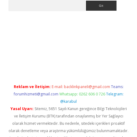
Arama
etexper indir
elexbetgiris.org
Reklam ve İletişim:
E-mail:
backlinkpaneli@gmail.com
Teams:
forumhizmeti@gmail.com
Whatsapp: 0262 606 0 726
Telegram:
@karabul
Yasal Uyarı:
Sitemiz, 5651 Sayılı Kanun gereğince Bilgi Teknolojileri
ve İletişim Kurumu (BTK) tarafından onaylanmış bir Yer Sağlayıcı
olarak hizmet vermektedir. Bu nedenle, sitedeki içerikleri proaktif
olarak denetleme veya araştırma yükümlülüğümüz bulunmamaktadır.