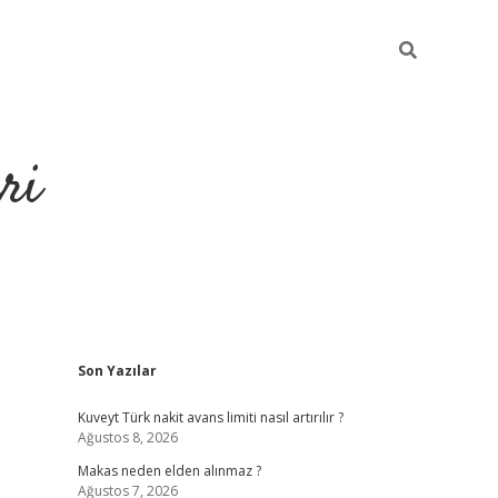
ri
Sidebar
Son Yazılar
https://hiltonbet-giris.com/
betexper i
Kuveyt Türk nakit avans limiti nasıl artırılır ?
Ağustos 8, 2026
Makas neden elden alınmaz ?
Ağustos 7, 2026