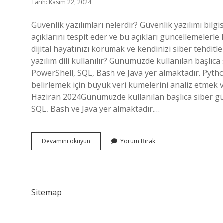
Tarih: Kasım 22, 2024
Güvenlik yazılımları nelerdir? Güvenlik yazılımı bilgi
açıklarını tespit eder ve bu açıkları güncellemelerle
dijital hayatınızı korumak ve kendinizi siber tehditl
yazılım dili kullanılır? Günümüzde kullanılan başlıc
PowerShell, SQL, Bash ve Java yer almaktadır. Python
belirlemek için büyük veri kümelerini analiz etmek ve 
Haziran 2024Günümüzde kullanılan başlıca siber gü
SQL, Bash ve Java yer almaktadır.…
Siber
Devamını okuyun
Yorum Bırak
Güvenlik
Yazılımları
Nelerdir
Sitemap