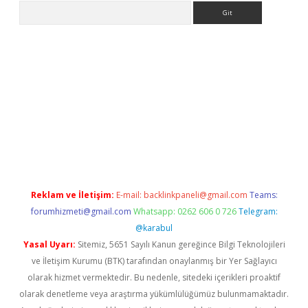
Arama
etexper indir
elexbetgiris.org
Reklam ve İletişim:
E-mail:
backlinkpaneli@gmail.com
Teams:
forumhizmeti@gmail.com
Whatsapp: 0262 606 0 726
Telegram:
@karabul
Yasal Uyarı:
Sitemiz, 5651 Sayılı Kanun gereğince Bilgi Teknolojileri
ve İletişim Kurumu (BTK) tarafından onaylanmış bir Yer Sağlayıcı
olarak hizmet vermektedir. Bu nedenle, sitedeki içerikleri proaktif
olarak denetleme veya araştırma yükümlülüğümüz bulunmamaktadır.