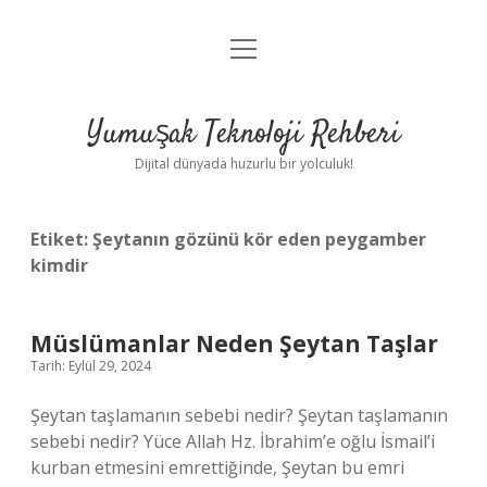
menüyü
Anasayfa
aç
Gizlilik Politikası
Yumuşak Teknoloji Rehberi
Yasal Uyarı
Dijital dünyada huzurlu bir yolculuk!
Hakkımızda
Etiket:
Şeytanın gözünü kör eden peygamber
kimdir
Müslümanlar Neden Şeytan Taşlar
Tarih: Eylül 29, 2024
Şeytan taşlamanın sebebi nedir? Şeytan taşlamanın
sebebi nedir? Yüce Allah Hz. İbrahim’e oğlu İsmail’i
kurban etmesini emrettiğinde, Şeytan bu emri