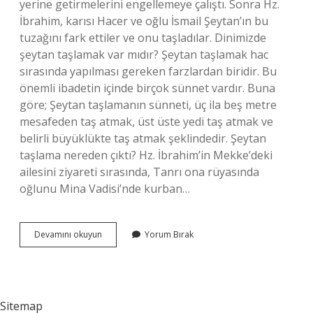
yerine getirmelerini engellemeye çalıştı. Sonra Hz.
İbrahim, karısı Hacer ve oğlu İsmail Şeytan’ın bu
tuzağını fark ettiler ve onu taşladılar. Dinimizde
şeytan taşlamak var mıdır? Şeytan taşlamak hac
sırasında yapılması gereken farzlardan biridir. Bu
önemli ibadetin içinde birçok sünnet vardır. Buna
göre; Şeytan taşlamanın sünneti, üç ila beş metre
mesafeden taş atmak, üst üste yedi taş atmak ve
belirli büyüklükte taş atmak şeklindedir. Şeytan
taşlama nereden çıktı? Hz. İbrahim’in Mekke’deki
ailesini ziyareti sırasında, Tanrı ona rüyasında
oğlunu Mina Vadisi’nde kurban…
Müslümanlar
Devamını okuyun
Yorum Bırak
Neden
Şeytan
Taşlar
Sitemap