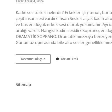
Tarih: Aralık 4, 2024
Kadın ses türleri nelerdir? Erkekler için; tenor, bar
çeşit insan sesi vardır? İnsan Sesleri alçak kadın al
ve bas en düşük erkek sesi olarak yorumlanır. Ayrıc
aralığı vardır. Hangisi kadın sesidir? Soprano, en do
DRAMATİK SOPRANO: Dramatik mezzoya benzeyen, uzu
Günümüz operasında bile alto sesler genellikle mez
Kaç
Devamını okuyun
Yorum Bırak
Çeşit
Kadın
Sesi
Vardır
Sitemap