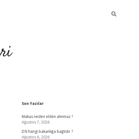
ri
Sidebar
Son Yazılar
https://hiltonbet-giris.com/
betexper i
Makas neden elden alınmaz ?
Ağustos 7, 2026
DSİ hangi bakanlığa bağlıdır ?
Ağustos 6, 2026