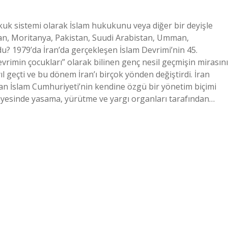
ukuk sistemi olarak İslam hukukunu veya diğer bir deyişle
İran, Moritanya, Pakistan, Suudi Arabistan, Umman,
? 1979’da İran’da gerçekleşen İslam Devrimi’nin 45.
vrimin çocukları” olarak bilinen genç nesil geçmişin mirasını
l geçti ve bu dönem İran’ı birçok yönden değiştirdi. İran
İran İslam Cumhuriyeti’nin kendine özgü bir yönetim biçimi
ayesinde yasama, yürütme ve yargı organları tarafından…