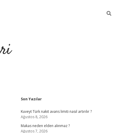
ri
Sidebar
Son Yazılar
https://hiltonbet-giris.com/
betexper i
Kuveyt Türk nakit avans limiti nasıl artırılır ?
Ağustos 8, 2026
Makas neden elden alınmaz ?
Ağustos 7, 2026