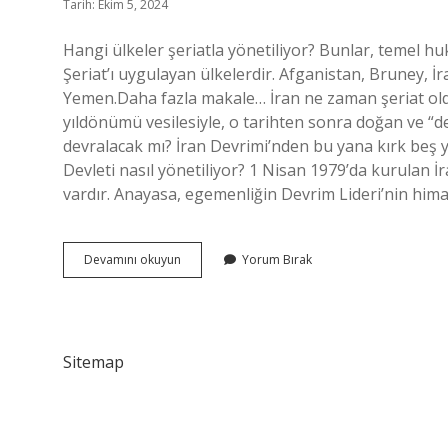
Tarih: Ekim 5, 2024
Hangi ülkeler şeriatla yönetiliyor? Bunlar, temel h
Şeriat’ı uygulayan ülkelerdir. Afganistan, Bruney, 
Yemen.Daha fazla makale… İran ne zaman şeriat oldu
yıldönümü vesilesiyle, o tarihten sonra doğan ve “de
devralacak mı? İran Devrimi’nden bu yana kırk beş yı
Devleti nasıl yönetiliyor? 1 Nisan 1979’da kurulan 
vardır. Anayasa, egemenliğin Devrim Lideri’nin him
İRan
Devamını okuyun
Yorum Bırak
Şeriat
Devleti
Mi
Sitemap