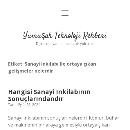
menüyü
Anasayfa
aç
Gizlilik Politikası
Yumuşak Teknoloji Rehberi
Yasal Uyarı
Dijital dünyada huzurlu bir yolculuk!
Hakkımızda
Etiket:
Sanayi inkılabı ile ortaya çıkan
gelişmeler nelerdir
Hangisi Sanayi Inkilabının
Sonuçlarındandır
Tarih: Eylül 25, 2024
Sanayi inkılabının sonuçları nelerdir? Kömür, buhar
ve makinenin bir araya gelmesiyle ortaya çıkan