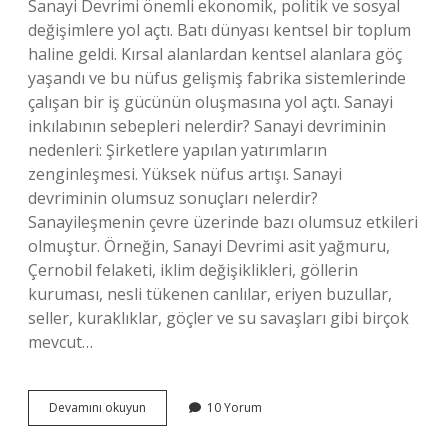
Sanayi Devrimi önemli ekonomik, politik ve sosyal
değişimlere yol açtı. Batı dünyası kentsel bir toplum
haline geldi. Kırsal alanlardan kentsel alanlara göç
yaşandı ve bu nüfus gelişmiş fabrika sistemlerinde
çalışan bir iş gücünün oluşmasına yol açtı. Sanayi
inkılabının sebepleri nelerdir? Sanayi devriminin
nedenleri: Şirketlere yapılan yatırımların
zenginleşmesi. Yüksek nüfus artışı. Sanayi
devriminin olumsuz sonuçları nelerdir?
Sanayileşmenin çevre üzerinde bazı olumsuz etkileri
olmuştur. Örneğin, Sanayi Devrimi asit yağmuru,
Çernobil felaketi, iklim değişiklikleri, göllerin
kuruması, nesli tükenen canlılar, eriyen buzullar,
seller, kuraklıklar, göçler ve su savaşları gibi birçok
mevcut…
Hangisi
Devamını okuyun
10 Yorum
Sanayi
Inkilabının