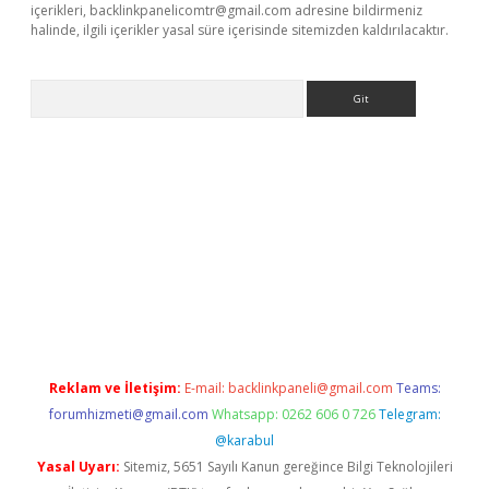
içerikleri,
backlinkpanelicomtr@gmail.com
adresine bildirmeniz
halinde, ilgili içerikler yasal süre içerisinde sitemizden kaldırılacaktır.
Arama
etexper indir
elexbetgiris.org
Reklam ve İletişim:
E-mail:
backlinkpaneli@gmail.com
Teams:
forumhizmeti@gmail.com
Whatsapp: 0262 606 0 726
Telegram:
@karabul
Yasal Uyarı:
Sitemiz, 5651 Sayılı Kanun gereğince Bilgi Teknolojileri