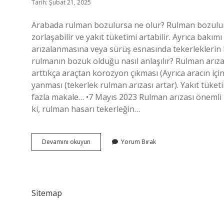
Tarih: Şubat 21, 2025
Arabada rulman bozulursa ne olur? Rulman bozulurs
zorlaşabilir ve yakıt tüketimi artabilir. Ayrıca bakı
arızalanmasına veya sürüş esnasında tekerleklerin k
rulmanın bozuk olduğu nasıl anlaşılır? Rulman arızas
arttıkça araçtan korozyon çıkması (Ayrıca aracın için
yanması (tekerlek rulman arızası artar). Yakıt tük
fazla makale… •7 Mayıs 2023 Rulman arızası önemli m
ki, rulman hasarı tekerleğin…
Araba
Devamını okuyun
Yorum Bırak
Rulmanı
Ne
Işe
Yarar
Sitemap