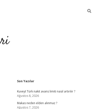
ri
Sidebar
Son Yazılar
https://hiltonbet-giris.com/
betexper i
Kuveyt Türk nakit avans limiti nasıl artırılır ?
Ağustos 8, 2026
Makas neden elden alınmaz ?
Ağustos 7, 2026