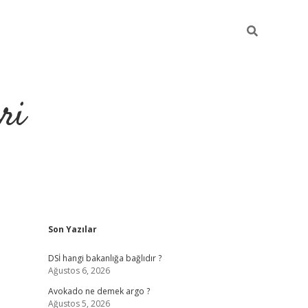
ri
Sidebar
Son Yazılar
https://hiltonbet-giris.com/
betexper 
DSİ hangi bakanlığa bağlıdır ?
Ağustos 6, 2026
Avokado ne demek argo ?
Ağustos 5, 2026