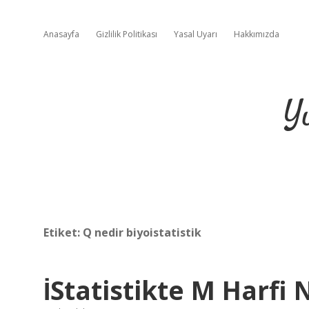
Anasayfa
Gizlilik Politikası
Yasal Uyarı
Hakkımızda
Y
Etiket:
Q nedir biyoistatistik
İStatistikte M Harf