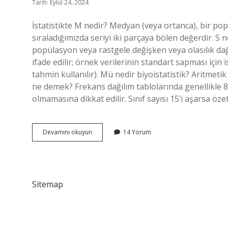
Tarih: Eylül 24, 2024
İstatistikte M nedir? Medyan (veya ortanca), bir p
sıraladığımızda seriyi iki parçaya bölen değerdir. S
popülasyon veya rastgele değişken veya olasılık dağ
ifade edilir; örnek verilerinin standart sapması için i
tahmin kullanılır). Mü nedir biyoistatistik? Aritmetik
ne demek? Frekans dağılım tablolarında genellikle 8-1
olmamasına dikkat edilir. Sınıf sayısı 15’i aşarsa ö
İStatistikte
Devamını okuyun
14 Yorum
M
Harfi
Ne
Demek
Sitemap