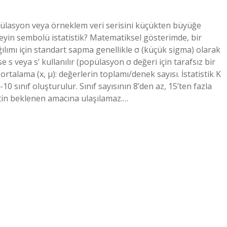
opülasyon veya örneklem veri serisini küçükten büyüğe
 neyin sembolü istatistik? Matematiksel gösterimde, bir
ılımı için standart sapma genellikle σ (küçük sigma) olarak
se s veya s’ kullanılır (popülasyon σ değeri için tarafsız bir
 ortalama (x, µ): değerlerin toplamı/denek sayısı. İstatistik K
0 sınıf oluşturulur. Sınıf sayısının 8’den az, 15’ten fazla
zetin beklenen amacına ulaşılamaz.…