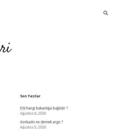
ri
Sidebar
Son Yazılar
https://hiltonbet-giris.com/
betexper i
DSİ hangi bakanlığa bağlıdır ?
Ağustos 6, 2026
Avokado ne demek argo ?
Ağustos 5, 2026