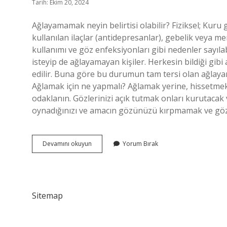
Tarih: Ekim 20, 2024
Ağlayamamak neyin belirtisi olabilir? Fiziksel; Kur
kullanılan ilaçlar (antidepresanlar), gebelik veya 
kullanımı ve göz enfeksiyonları gibi nedenler sayıl
isteyip de ağlayamayan kişiler. Herkesin bildiği gib
edilir. Buna göre bu durumun tam tersi olan ağlay
Ağlamak için ne yapmalı? Ağlamak yerine, hissetmek 
odaklanın. Gözlerinizi açık tutmak onları kurutacak 
oynadığınızı ve amacın gözünüzü kırpmamak ve gö
Ağlayamayan
Devamını okuyun
Yorum Bırak
Bir
Insan
Ne
Yapmalı
Sitemap