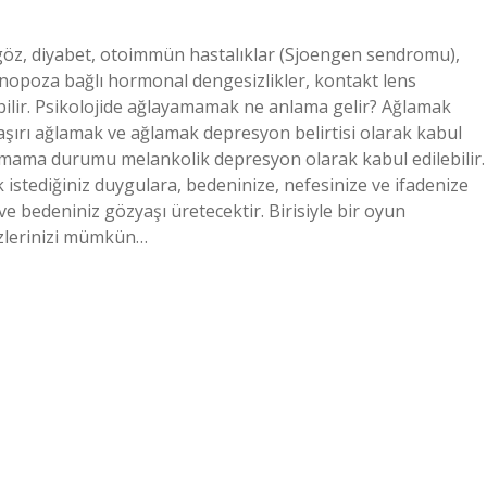
u göz, diyabet, otoimmün hastalıklar (Sjoengen sendromu),
menopoza bağlı hormonal dengesizlikler, kontakt lens
abilir. Psikolojide ağlayamamak ne anlama gelir? Ağlamak
i aşırı ağlamak ve ağlamak depresyon belirtisi olarak kabul
amama durumu melankolik depresyon olarak kabul edilebilir.
istediğiniz duygulara, bedeninize, nefesinize ve ifadenize
ve bedeniniz gözyaşı üretecektir. Birisiyle bir oyun
zlerinizi mümkün…