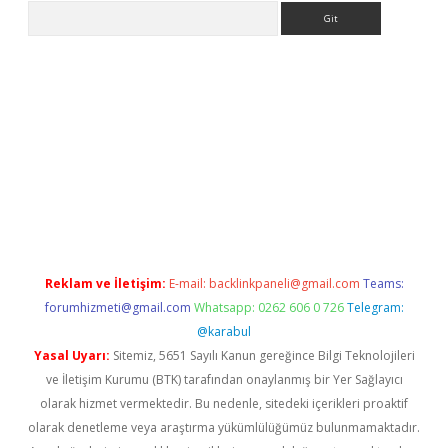
Arama
etexper indir
elexbetgiris.org
Reklam ve İletişim:
E-mail:
backlinkpaneli@gmail.com
Teams:
forumhizmeti@gmail.com
Whatsapp: 0262 606 0 726
Telegram:
@karabul
Yasal Uyarı:
Sitemiz, 5651 Sayılı Kanun gereğince Bilgi Teknolojileri
ve İletişim Kurumu (BTK) tarafından onaylanmış bir Yer Sağlayıcı
olarak hizmet vermektedir. Bu nedenle, sitedeki içerikleri proaktif
olarak denetleme veya araştırma yükümlülüğümüz bulunmamaktadır.