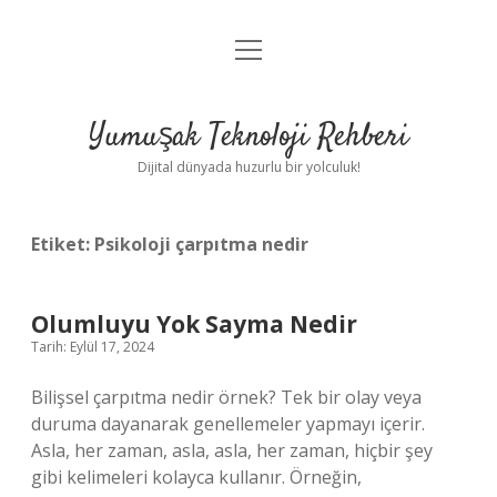
menüyü
Anasayfa
aç
Gizlilik Politikası
Yumuşak Teknoloji Rehberi
Yasal Uyarı
Dijital dünyada huzurlu bir yolculuk!
Hakkımızda
Etiket:
Psikoloji çarpıtma nedir
Olumluyu Yok Sayma Nedir
Tarih: Eylül 17, 2024
Bilişsel çarpıtma nedir örnek? Tek bir olay veya
duruma dayanarak genellemeler yapmayı içerir.
Asla, her zaman, asla, asla, her zaman, hiçbir şey
gibi kelimeleri kolayca kullanır. Örneğin,