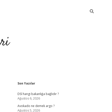
ri
Sidebar
Son Yazılar
https://hiltonbet-giris.com/
betexper i
DSİ hangi bakanlığa bağlıdır ?
Ağustos 6, 2026
Avokado ne demek argo ?
Ağustos 5, 2026