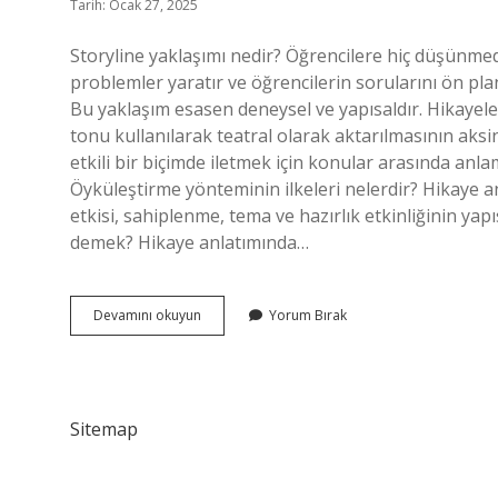
Tarih: Ocak 27, 2025
Storyline yaklaşımı nedir? Öğrencilere hiç düşünme
problemler yaratır ve öğrencilerin sorularını ön plana
Bu yaklaşım esasen deneysel ve yapısaldır. Hikayele
tonu kullanılarak teatral olarak aktarılmasının aks
etkili bir biçimde iletmek için konular arasında anla
Öyküleştirme yönteminin ilkeleri nelerdir? Hikaye an
etkisi, sahiplenme, tema ve hazırlık etkinliğinin yap
demek? Hikaye anlatımında…
Storyline
Devamını okuyun
Yorum Bırak
Yöntemi
Nedir
Sitemap