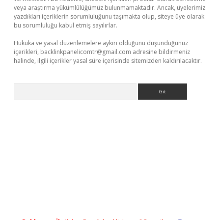
veya araştırma yükümlülüğümüz bulunmamaktadır. Ancak, üyelerimiz
yazdıkları içeriklerin sorumluluğunu taşımakta olup, siteye üye olarak
bu sorumluluğu kabul etmiş sayılırlar.
Hukuka ve yasal düzenlemelere aykırı olduğunu düşündüğünüz
içerikleri,
backlinkpanelicomtr@gmail.com
adresine bildirmeniz
halinde, ilgili içerikler yasal süre içerisinde sitemizden kaldırılacaktır.
Arama
texper indir
elexbetgiris.org