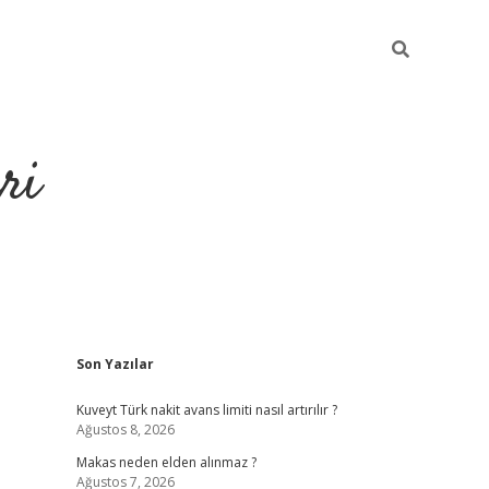
ri
Sidebar
Son Yazılar
https://hiltonbet-giris.com/
betexper i
Kuveyt Türk nakit avans limiti nasıl artırılır ?
Ağustos 8, 2026
Makas neden elden alınmaz ?
Ağustos 7, 2026