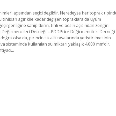
nimleri açısından seçici değildir. Neredeyse her toprak tipind
mlu tınlıdan ağır kile kadar değişen topraklara da uyum
geçirgenliğine sahip derin, tınlı ve besin açısından zengin
rinç Değirmencileri Derneği – PDDPrice Değirmencileri Derneği 
n doğru olsa da, pirincin su altı tavalarında yetiştirilmesinin
a sisteminde kullanılan su miktarı yaklaşık 4.000 mm’dir.
htiyacı…