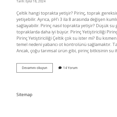
Tarih: Eylül 18, 2024
Çeltik hangi toprakta yetişir? Pirinç, toprak gereksi
yetişebilir. Ayrıca, pH’ı 3 ila 8 arasında değişen ku
sağlayabilir. Pirinç nasıl toprakta yetişir? Düşük su 
topraklarda daha iyi büyür. Pirinç Yetiştiriciliği Pi
Pirinç Yetiştiriciliği Çeltik çok su ister mi? Bu kısme
temel nedeni yabancı ot kontrolünü sağlamaktır. Tav
Ancak, çoğu tarımsal ürün gibi, pirinç bitkisinin su i
Çeltik
Devamını okuyun
14 Yorum
Nasıl
Toprakta
Yetişir
Sitemap