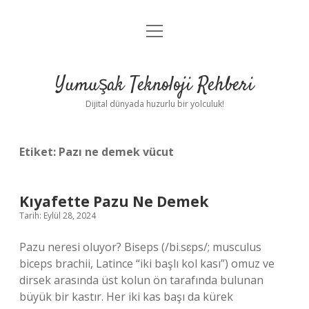
menüyü
Anasayfa
aç
Gizlilik Politikası
Yumuşak Teknoloji Rehberi
Yasal Uyarı
Dijital dünyada huzurlu bir yolculuk!
Hakkımızda
Etiket:
Pazı ne demek vücut
Kıyafette Pazu Ne Demek
Tarih: Eylül 28, 2024
Pazu neresi oluyor? Biseps (/bi.sɛps/; musculus
biceps brachii, Latince “iki başlı kol kası”) omuz ve
dirsek arasında üst kolun ön tarafında bulunan
büyük bir kastır. Her iki kas başı da kürek