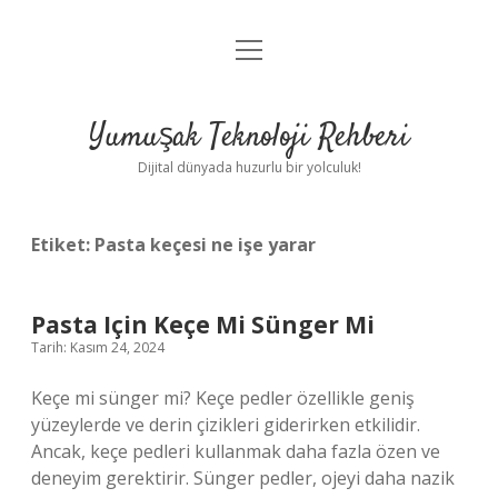
menüyü
Anasayfa
aç
Gizlilik Politikası
Yumuşak Teknoloji Rehberi
Yasal Uyarı
Dijital dünyada huzurlu bir yolculuk!
Hakkımızda
Etiket:
Pasta keçesi ne işe yarar
Pasta Için Keçe Mi Sünger Mi
Tarih: Kasım 24, 2024
Keçe mi sünger mi? Keçe pedler özellikle geniş
yüzeylerde ve derin çizikleri giderirken etkilidir.
Ancak, keçe pedleri kullanmak daha fazla özen ve
deneyim gerektirir. Sünger pedler, ojeyi daha nazik