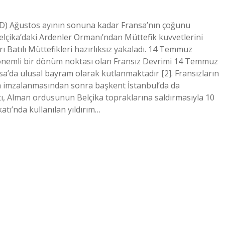
D) Ağustos ayının sonuna kadar Fransa’nın çoğunu
Belçika’daki Ardenler Ormanı’ndan Müttefik kuvvetlerini
ı Batılı Müttefikleri hazırlıksız yakaladı. 14 Temmuz
 önemli bir dönüm noktası olan Fransız Devrimi 14 Temmuz
’da ulusal bayram olarak kutlanmaktadır [2]. Fransızların
n imzalanmasından sonra başkent İstanbul’da da
tı, Alman ordusunun Belçika topraklarına saldırmasıyla 10
tı’nda kullanılan yıldırım…