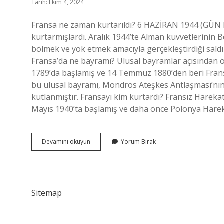
Tarih: Ekim 4, 2024
Fransa ne zaman kurtarıldı? 6 HAZİRAN 1944 (GÜN 
kurtarmışlardı. Aralık 1944’te Alman kuvvetlerinin 
bölmek ve yok etmek amacıyla gerçekleştirdiği saldır
Fransa’da ne bayramı? Ulusal bayramlar açısından
1789’da başlamış ve 14 Temmuz 1880’den beri Fransa
bu ulusal bayramı, Mondros Ateşkes Antlaşması’nı
kutlanmıştır. Fransayı kim kurtardı? Fransız Hareka
Mayıs 1940’ta başlamış ve daha önce Polonya Hareka
Fransanın
Devamını okuyun
Yorum Bırak
Kurtuluşu
Ne
Zaman
Sitemap