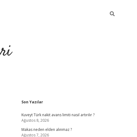
ri
Sidebar
Son Yazılar
https://hiltonbet-giris.com/
betexper i
Kuveyt Türk nakit avans limiti nasıl artırılır ?
Ağustos 8, 2026
Makas neden elden alınmaz ?
Ağustos 7, 2026