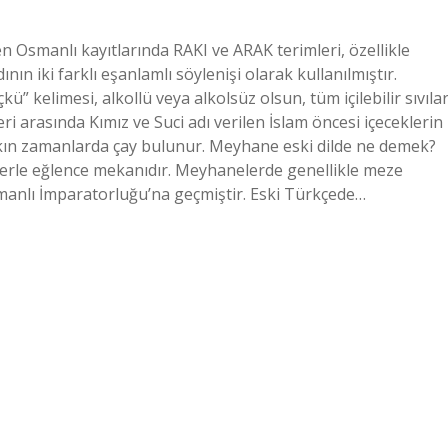
n Osmanlı kayıtlarında RAKI ve ARAK terimleri, özellikle
ın iki farklı eşanlamlı söylenişi olarak kullanılmıştır.
” kelimesi, alkollü veya alkolsüz olsun, tüm içilebilir sıvıla
eri arasında Kımız ve Suci adı verilen İslam öncesi içeceklerin
yakın zamanlarda çay bulunur. Meyhane eski dilde ne demek?
lerle eğlence mekanıdır. Meyhanelerde genellikle meze
manlı İmparatorluğu’na geçmiştir. Eski Türkçede…