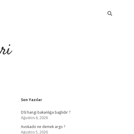
ri
Sidebar
Son Yazılar
https://hiltonbet-giris.com/
betexper 
DSİ hangi bakanlığa bağlıdır ?
Ağustos 6, 2026
Avokado ne demek argo ?
Ağustos 5, 2026