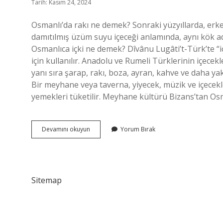
Tarih: Kasım 24, 2024
Osmanlı’da rakı ne demek? Sonraki yüzyıllarda, erke
damıtılmış üzüm suyu içeceği anlamında, aynı kök adın
Osmanlıca içki ne demek? Dîvânu Lugâti’t-Türk’te “içkü
için kullanılır. Anadolu ve Rumeli Türklerinin içecekl
yanı sıra şarap, rakı, boza, ayran, kahve ve daha 
Bir meyhane veya taverna, yiyecek, müzik ve içecek
yemekleri tüketilir. Meyhane kültürü Bizans’tan Os
Osmanlıca
Devamını okuyun
Yorum Bırak
Rakı
Ne
Demek
Sitemap