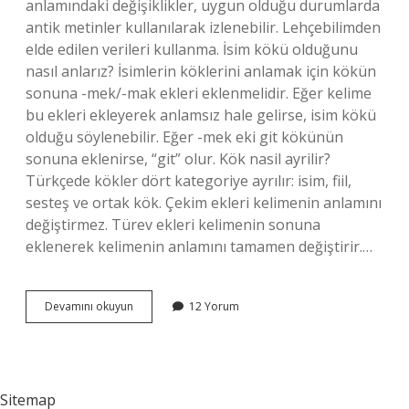
anlamındaki değişiklikler, uygun olduğu durumlarda
antik metinler kullanılarak izlenebilir. Lehçebilimden
elde edilen verileri kullanma. İsim kökü olduğunu
nasıl anlarız? İsimlerin köklerini anlamak için kökün
sonuna -mek/-mak ekleri eklenmelidir. Eğer kelime
bu ekleri ekleyerek anlamsız hale gelirse, isim kökü
olduğu söylenebilir. Eğer -mek eki git kökünün
sonuna eklenirse, “git” olur. Kök nasil ayrilir?
Türkçede kökler dört kategoriye ayrılır: isim, fiil,
sesteş ve ortak kök. Çekim ekleri kelimenin anlamını
değiştirmez. Türev ekleri kelimenin sonuna
eklenerek kelimenin anlamını tamamen değiştirir.…
Kelime
Devamını okuyun
12 Yorum
Kökü
Nasıl
Bulunur
Sitemap