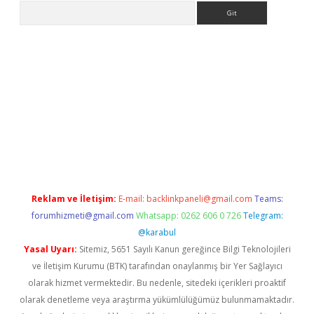
Arama
etexper indir
elexbetgiris.org
Reklam ve İletişim:
E-mail:
backlinkpaneli@gmail.com
Teams:
forumhizmeti@gmail.com
Whatsapp: 0262 606 0 726
Telegram:
@karabul
Yasal Uyarı:
Sitemiz, 5651 Sayılı Kanun gereğince Bilgi Teknolojileri
ve İletişim Kurumu (BTK) tarafından onaylanmış bir Yer Sağlayıcı
olarak hizmet vermektedir. Bu nedenle, sitedeki içerikleri proaktif
olarak denetleme veya araştırma yükümlülüğümüz bulunmamaktadır.