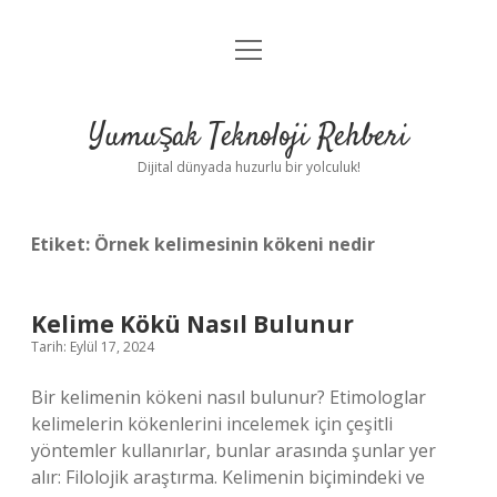
menüyü
Anasayfa
aç
Gizlilik Politikası
Yumuşak Teknoloji Rehberi
Yasal Uyarı
Dijital dünyada huzurlu bir yolculuk!
Hakkımızda
Etiket:
Örnek kelimesinin kökeni nedir
Kelime Kökü Nasıl Bulunur
Tarih: Eylül 17, 2024
Bir kelimenin kökeni nasıl bulunur? Etimologlar
kelimelerin kökenlerini incelemek için çeşitli
yöntemler kullanırlar, bunlar arasında şunlar yer
alır: Filolojik araştırma. Kelimenin biçimindeki ve