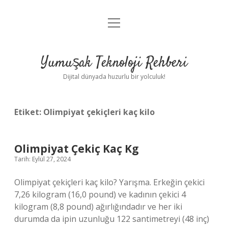
menüyü
Anasayfa
aç
Gizlilik Politikası
Yumuşak Teknoloji Rehberi
Yasal Uyarı
Dijital dünyada huzurlu bir yolculuk!
Hakkımızda
Etiket:
Olimpiyat çekiçleri kaç kilo
Olimpiyat Çekiç Kaç Kg
Tarih: Eylül 27, 2024
Olimpiyat çekiçleri kaç kilo? Yarışma. Erkeğin çekici
7,26 kilogram (16,0 pound) ve kadının çekici 4
kilogram (8,8 pound) ağırlığındadır ve her iki
durumda da ipin uzunluğu 122 santimetreyi (48 inç)