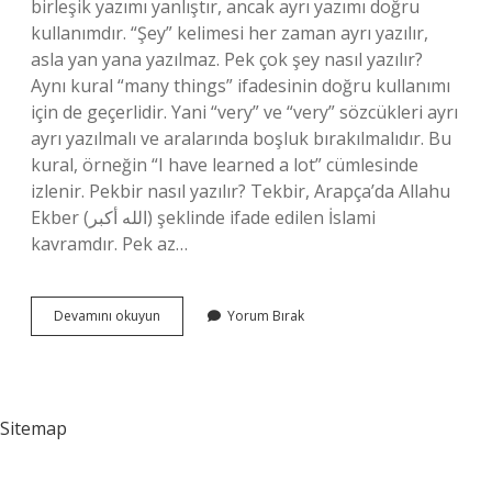
birleşik yazımı yanlıştır, ancak ayrı yazımı doğru
kullanımdır. “Şey” kelimesi her zaman ayrı yazılır,
asla yan yana yazılmaz. Pek çok şey nasıl yazılır?
Aynı kural “many things” ifadesinin doğru kullanımı
için de geçerlidir. Yani “very” ve “very” sözcükleri ayrı
ayrı yazılmalı ve aralarında boşluk bırakılmalıdır. Bu
kural, örneğin “I have learned a lot” cümlesinde
izlenir. Pekbir nasıl yazılır? Tekbir, Arapça’da Allahu
Ekber (الله أكبر) şeklinde ifade edilen İslami
kavramdır. Pek az…
Pekbir
Devamını okuyun
Yorum Bırak
Şey
Nasıl
Yazılır
Sitemap