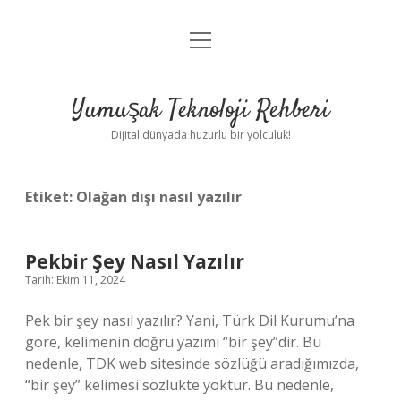
menüyü
Anasayfa
aç
Gizlilik Politikası
Yumuşak Teknoloji Rehberi
Yasal Uyarı
Dijital dünyada huzurlu bir yolculuk!
Hakkımızda
Etiket:
Olağan dışı nasıl yazılır
Pekbir Şey Nasıl Yazılır
Tarih: Ekim 11, 2024
Pek bir şey nasıl yazılır? Yani, Türk Dil Kurumu’na
göre, kelimenin doğru yazımı “bir şey”dir. Bu
nedenle, TDK web sitesinde sözlüğü aradığımızda,
“bir şey” kelimesi sözlükte yoktur. Bu nedenle,