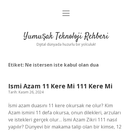
menüyü
Anasayfa
aç
Gizlilik Politikası
Yumuşak Teknoloji Rehberi
Yasal Uyarı
Dijital dünyada huzurlu bir yolculuk!
Hakkımızda
Etiket:
Ne istersen iste kabul olan dua
Ismi Azam 11 Kere Mi 111 Kere Mi
Tarih: Kasım 26, 2024
İsmi azam duasını 11 kere okursak ne olur? Kim
Azam ismini 11 defa okursa, onun dilekleri, arzuları
ve istekleri gerçek olur… İsmi Azam Zikri 111 nasıl
yapılır? Dünyevi bir makama talip olan bir kimse, 12