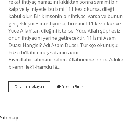
rekat ihtiyaç namazını kıldıktan sonra samimi bir
kalp ve iyi niyetle bu ismi 111 kez okursa, dileği
kabul olur. Bir kimsenin bir ihtiyacı varsa ve bunun
gerçekleşmesini istiyorsa, bu ismi 111 kez okur ve
Yüce Allah’tan dileğini isterse, Yüce Allah şüphesiz
onun ihtiyacını yerine getirecektir. 11 İsmi Azam
Duası Hangisi? Adı Azam Duası. Türkçe okunuşu:
Eûzü bi’llâhimineş satanirracim.
Bismillahirrahmanirrahim. Allâhumme inni es’elüke
bi-enni lek’l-hamdu lâ…
Ismi
Devamını okuyun
Yorum Bırak
Azam
11
Kere
Mi
111
Sitemap
Kere
Mi