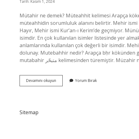
Tarih: Kasım 1, 2024
Mütahir ne demek? Müteahhit kelimesi Arapça köken
müteahhidin sorumluluk alanını belirtir. Mehir ismi
Hayır, Mehir ismi Kur’an-ı Kerim’de geçmiyor. Münür
isimdir. En çok kullanılan isimler listesinde yer alm
anlamlarında kullanılan çok değerli bir isimdir. Mehi
dolunay. Mutebahhir nedir? Arapça bḥr kökünden gel
mutabahir متبحّر kelimesinden türemiştir.
Mütahir
Devamını okuyun
Yorum Bırak
Isminin
Anlamı
Nedir
Sitemap