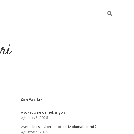
ri
Sidebar
Son Yazılar
https://hiltonbet-giris.com/
betexper i
Avokado ne demek argo ?
Ağustos 5, 2026
Ayetel Kürsi ezbere abdestsiz okunabilir mi ?
Ağustos 4, 2026