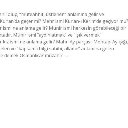
li olup; “müteahhit, üstlenen” anlamına gelir ve
 Kur’an’da geçer mi? Mehr ismi Kur’an-ı Kerim’de geçiyor mu
 ismi ne anlama gelir? Münir ismi herkesin görebileceği bir
aktadır. Münir ismi “aydınlatmak” ve “ışık vermek”
r kız ismi ne anlama gelir? Mahr: Ay parçası. Mehtap: Ay ışığı,
en ve “kapsamlı bilgi sahibi, allame” anlamına gelen
 Müzahir ne demek Osmanlıca? muzahir –…