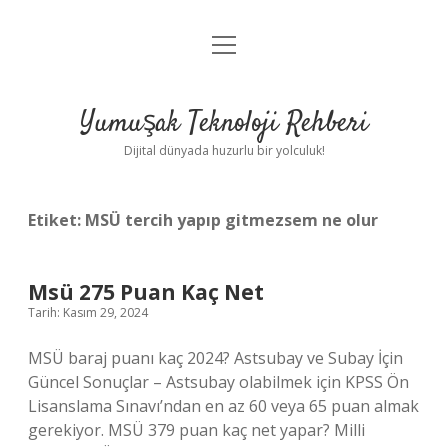
menüyü
Anasayfa
aç
Gizlilik Politikası
Yumuşak Teknoloji Rehberi
Yasal Uyarı
Dijital dünyada huzurlu bir yolculuk!
Hakkımızda
Etiket:
MSÜ tercih yapıp gitmezsem ne olur
Msü 275 Puan Kaç Net
Tarih: Kasım 29, 2024
MSÜ baraj puanı kaç 2024? Astsubay ve Subay İçin
Güncel Sonuçlar – Astsubay olabilmek için KPSS Ön
Lisanslama Sınavı’ndan en az 60 veya 65 puan almak
gerekiyor. MSÜ 379 puan kaç net yapar? Milli