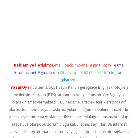
betexper indir
elexbetgiris.org
Reklam ve İletişim:
E-mail:
backlinkpaneli@gmail.com
Teams:
forumhizmeti@gmail.com
Whatsapp: 0262 606 0 726
Telegram:
@karabul
Yasal Uyarı:
Sitemiz, 5651 Sayılı Kanun gereğince Bilgi Teknolojileri
ve İletişim Kurumu (BTK) tarafından onaylanmış bir Yer Sağlayıcı
olarak hizmet vermektedir. Bu nedenle, sitedeki içerikleri proaktif
olarak denetleme veya araştırma yükümlülüğümüz bulunmamaktadır.
Ancak, üyelerimiz yazdıkları içeriklerin sorumluluğunu taşımakta olup,
siteye üye olarak bu sorumluluğu kabul etmiş sayılırlar. Bu internet
sitesi, herhangi bir marka, kurum veya şahıs şirketi ile hiçbir bağlantısı