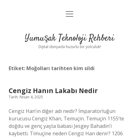
menüyü
Anasayfa
aç
Gizlilik Politikası
Yumuşak Teknoloji Rehberi
Yasal Uyarı
Dijital dünyada huzurlu bir yolculuk!
Hakkımızda
Etiket:
Moğolları tarihten kim sildi
Cengiz Hanın Lakabı Nedir
Tarih: Nisan 4, 2025
Cengiz Han’ın diğer adı nedir? İmparatorluğun
kurucusu Cengiz Khan, Temuçin. Temuçin 1155’te
doğdu ve genç yaşta babası Jesgey Bahadin’i
kaybetti. Timuçine neden Cengiz Han denir? 1206