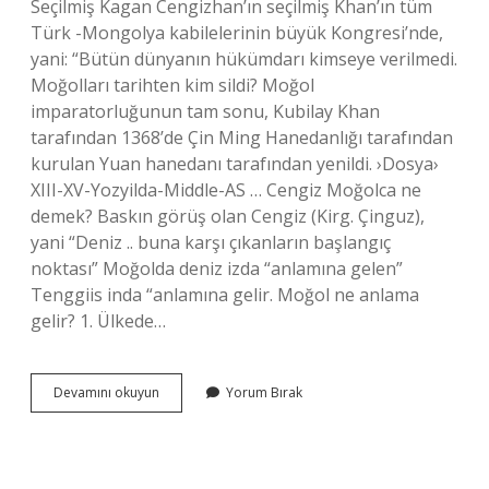
Seçilmiş Kagan Cengizhan’ın seçilmiş Khan’ın tüm
Türk -Mongolya kabilelerinin büyük Kongresi’nde,
yani: “Bütün dünyanın hükümdarı kimseye verilmedi.
Moğolları tarihten kim sildi? Moğol
imparatorluğunun tam sonu, Kubilay Khan
tarafından 1368’de Çin Ming Hanedanlığı tarafından
kurulan Yuan hanedanı tarafından yenildi. ›Dosya›
XIII-XV-Yozyilda-Middle-AS … Cengiz Moğolca ne
demek? Baskın görüş olan Cengiz (Kirg. Çinguz),
yani “Deniz .. buna karşı çıkanların başlangıç ​​
noktası” Moğolda deniz izda “anlamına gelen”
Tenggiis inda “anlamına gelir. Moğol ne anlama
gelir? 1. Ülkede…
Cengiz
Devamını okuyun
Yorum Bırak
Hanın
Lakabı
Nedir