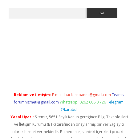
Arama
etexper indir
elexbetgiris.org
Reklam ve İletişim:
E-mail:
backlinkpaneli@gmail.com
Teams:
forumhizmeti@gmail.com
Whatsapp: 0262 606 0 726
Telegram:
@karabul
Yasal Uyarı:
Sitemiz, 5651 Sayılı Kanun gereğince Bilgi Teknolojileri
ve İletişim Kurumu (BTK) tarafından onaylanmış bir Yer Sağlayıcı
olarak hizmet vermektedir. Bu nedenle, sitedeki içerikleri proaktif