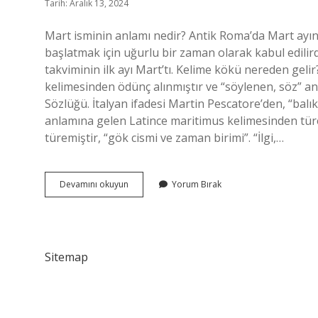
Tarih: Aralık 13, 2024
Mart isminin anlamı nedir? Antik Roma’da Mart ayına
başlatmak için uğurlu bir zaman olarak kabul edilir
takviminin ilk ayı Mart’tı. Kelime kökü nereden gelir? Etimoloj
kelimesinden ödünç alınmıştır ve “söylenen, söz” an
Sözlüğü. İtalyan ifadesi Martin Pescatore’den, “balıkçı
anlamına gelen Latince maritimus kelimesinden türe
türemiştir, “gök cismi ve zaman birimi”. “İlgi,…
Mart
Devamını okuyun
Yorum Bırak
Kelimesinin
Kökü
Nedir
Sitemap