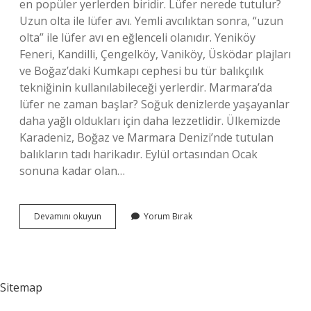
en popüler yerlerden biridir. Lüfer nerede tutulur?
Uzun olta ile lüfer avı. Yemli avcılıktan sonra, “uzun
olta” ile lüfer avı en eğlenceli olanıdır. Yeniköy
Feneri, Kandilli, Çengelköy, Vaniköy, Üsködar plajları
ve Boğaz’daki Kumkapı cephesi bu tür balıkçılık
tekniğinin kullanılabileceği yerlerdir. Marmara’da
lüfer ne zaman başlar? Soğuk denizlerde yaşayanlar
daha yağlı oldukları için daha lezzetlidir. Ülkemizde
Karadeniz, Boğaz ve Marmara Denizi’nde tutulan
balıkların tadı harikadır. Eylül ortasından Ocak
sonuna kadar olan…
Istanbulda
Devamını okuyun
Yorum Bırak
Lüfer
Nerede
Tutulur
Sitemap