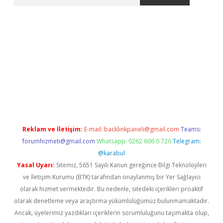
etexper indir
elexbetgiris.org
Reklam ve İletişim:
E-mail:
backlinkpaneli@gmail.com
Teams:
forumhizmeti@gmail.com
Whatsapp: 0262 606 0 726
Telegram:
@karabul
Yasal Uyarı:
Sitemiz, 5651 Sayılı Kanun gereğince Bilgi Teknolojileri
ve İletişim Kurumu (BTK) tarafından onaylanmış bir Yer Sağlayıcı
olarak hizmet vermektedir. Bu nedenle, sitedeki içerikleri proaktif
olarak denetleme veya araştırma yükümlülüğümüz bulunmamaktadır.
Ancak, üyelerimiz yazdıkları içeriklerin sorumluluğunu taşımakta olup,