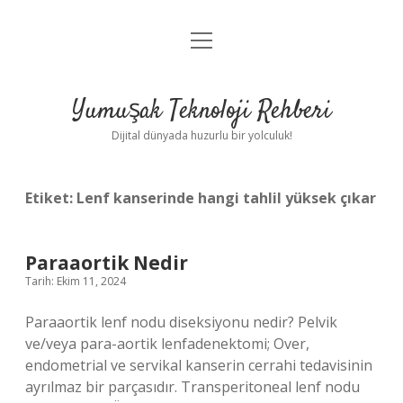
menüyü
Anasayfa
aç
Gizlilik Politikası
Yumuşak Teknoloji Rehberi
Yasal Uyarı
Dijital dünyada huzurlu bir yolculuk!
Hakkımızda
Etiket:
Lenf kanserinde hangi tahlil yüksek çıkar
Paraaortik Nedir
Tarih: Ekim 11, 2024
Paraaortik lenf nodu diseksiyonu nedir? Pelvik
ve/veya para-aortik lenfadenektomi; Over,
endometrial ve servikal kanserin cerrahi tedavisinin
ayrılmaz bir parçasıdır. Transperitoneal lenf nodu