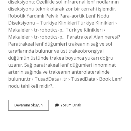
diseksiyonu; Özellikle sol infrarenal lenf nodlarının
diseksiyonu teknik olarak zor bir cerrahi işlemdir.
Robotik Yardımlı Pelvik Para-aortik Lenf Nodu
Diseksiyonu – Türkiye KlinikleriTürkiye Klinikleri ›
Makaleler › tr-robotics-p…Türkiye Klinikleri ›
Makaleler › tr-robotics-p… Paratrakeal Alan neresi?
Paratrakeal lenf düğümleri trakeanın sağ ve sol
taraflarında bulunur ve üst trakeobronşiyal
düğümün üstünde trakea boyunca yukarı doğru
uzanır. Sağ paratrakeal lenf düğümleri innominat
arterin sağında ve trakeanın anterolateralinde
bulunur.tr › TusadData › .tr › TusadData › Book Lenf
nodu tehlikeli midir?…
Paraaortik
Devamını okuyun
Yorum Bırak
Nedir