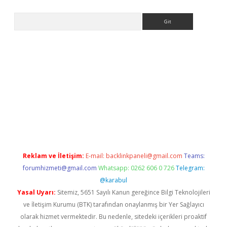
Arama
etexper indir
elexbetgiris.org
Reklam ve İletişim:
E-mail:
backlinkpaneli@gmail.com
Teams:
forumhizmeti@gmail.com
Whatsapp: 0262 606 0 726
Telegram:
@karabul
Yasal Uyarı:
Sitemiz, 5651 Sayılı Kanun gereğince Bilgi Teknolojileri
ve İletişim Kurumu (BTK) tarafından onaylanmış bir Yer Sağlayıcı
olarak hizmet vermektedir. Bu nedenle, sitedeki içerikleri proaktif