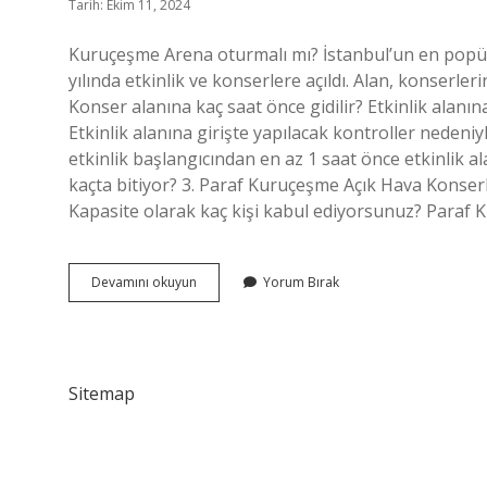
Tarih: Ekim 11, 2024
Kuruçeşme Arena oturmalı mı? İstanbul’un en popü
yılında etkinlik ve konserlere açıldı. Alan, konserler
Konser alanına kaç saat önce gidilir? Etkinlik alan
Etkinlik alanına girişte yapılacak kontroller nedeniy
etkinlik başlangıcından en az 1 saat önce etkinlik 
kaçta bitiyor? 3. Paraf Kuruçeşme Açık Hava Konserl
Kapasite olarak kaç kişi kabul ediyorsunuz? Paraf 
Kuruçeşme
Devamını okuyun
Yorum Bırak
Konser
Alanı
Oturmalı
Mı
Sitemap