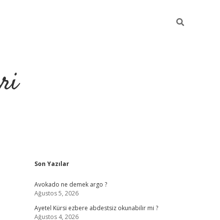
ri
Sidebar
Son Yazılar
https://hiltonbet-giris.com/
betexper 
Avokado ne demek argo ?
Ağustos 5, 2026
Ayetel Kürsi ezbere abdestsiz okunabilir mi ?
Ağustos 4, 2026