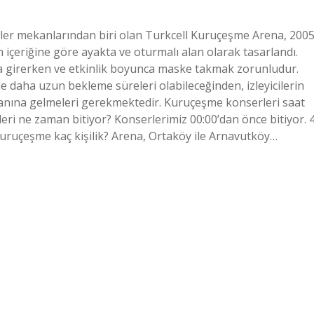
ler mekanlarından biri olan Turkcell Kuruçeşme Arena, 200
in içeriğine göre ayakta ve oturmalı alan olarak tasarlandı.
ına girerken ve etkinlik boyunca maske takmak zorunludur.
le daha uzun bekleme süreleri olabileceğinden, izleyicilerin
alanına gelmeleri gerekmektedir. Kuruçeşme konserleri saat
eri ne zaman bitiyor? Konserlerimiz 00:00’dan önce bitiyor. 4
Kuruçeşme kaç kişilik? Arena, Ortaköy ile Arnavutköy…