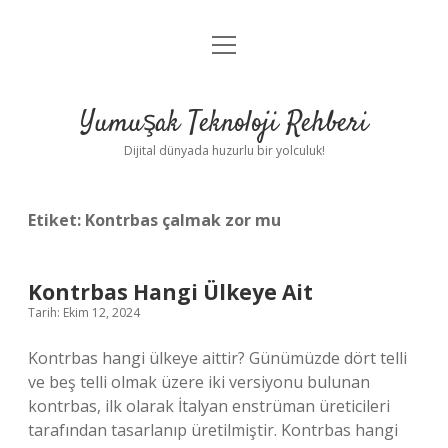
menüyü
Anasayfa
aç
Gizlilik Politikası
Yumuşak Teknoloji Rehberi
Yasal Uyarı
Dijital dünyada huzurlu bir yolculuk!
Hakkımızda
Etiket:
Kontrbas çalmak zor mu
Kontrbas Hangi Ülkeye Ait
Tarih: Ekim 12, 2024
Kontrbas hangi ülkeye aittir? Günümüzde dört telli
ve beş telli olmak üzere iki versiyonu bulunan
kontrbas, ilk olarak İtalyan enstrüman üreticileri
tarafından tasarlanıp üretilmiştir. Kontrbas hangi