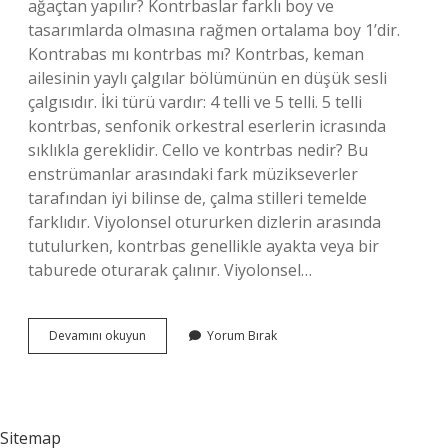
ağaçtan yapılır? Kontrbaslar farklı boy ve
tasarımlarda olmasına rağmen ortalama boy 1’dir.
Kontrabas mı kontrbas mı? Kontrbas, keman
ailesinin yaylı çalgılar bölümünün en düşük sesli
çalgısıdır. İki türü vardır: 4 telli ve 5 telli. 5 telli
kontrbas, senfonik orkestral eserlerin icrasında
sıklıkla gereklidir. Cello ve kontrbas nedir? Bu
enstrümanlar arasındaki fark müzikseverler
tarafından iyi bilinse de, çalma stilleri temelde
farklıdır. Viyolonsel otururken dizlerin arasında
tutulurken, kontrbas genellikle ayakta veya bir
taburede oturarak çalınır. Viyolonsel…
Kontrbas
Devamını okuyun
Yorum Bırak
Hangi
Ülkeye
Ait
Sitemap