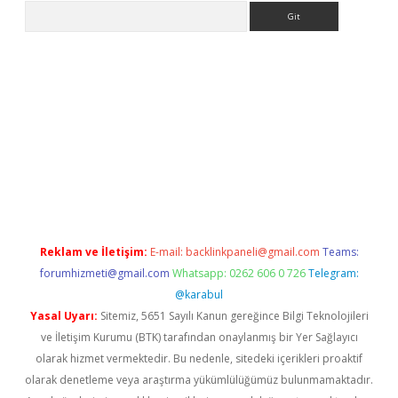
Arama
/
betexper indir
elexbetgiris.org
Reklam ve İletişim:
E-mail:
backlinkpaneli@gmail.com
Teams:
forumhizmeti@gmail.com
Whatsapp: 0262 606 0 726
Telegram:
@karabul
Yasal Uyarı:
Sitemiz, 5651 Sayılı Kanun gereğince Bilgi Teknolojileri
ve İletişim Kurumu (BTK) tarafından onaylanmış bir Yer Sağlayıcı
olarak hizmet vermektedir. Bu nedenle, sitedeki içerikleri proaktif
olarak denetleme veya araştırma yükümlülüğümüz bulunmamaktadır.