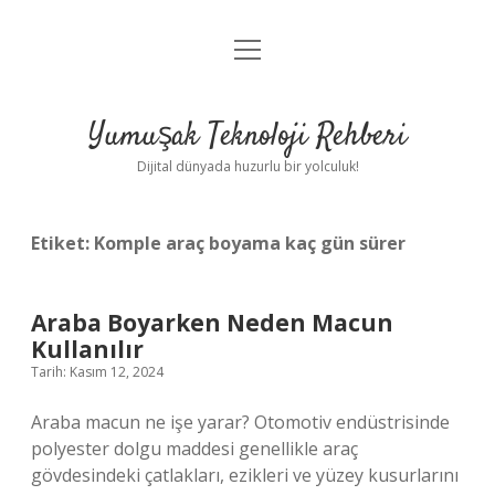
menüyü
Anasayfa
aç
Gizlilik Politikası
Yumuşak Teknoloji Rehberi
Yasal Uyarı
Dijital dünyada huzurlu bir yolculuk!
Hakkımızda
Etiket:
Komple araç boyama kaç gün sürer
Araba Boyarken Neden Macun
Kullanılır
Tarih: Kasım 12, 2024
Araba macun ne işe yarar? Otomotiv endüstrisinde
polyester dolgu maddesi genellikle araç
gövdesindeki çatlakları, ezikleri ve yüzey kusurlarını