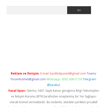
Arama
-giris.com/
betexper indir
elexbetgiris.org
Reklam ve İletişim:
E-mail:
backlinkpaneli@gmail.com
Teams:
forumhizmeti@gmail.com
Whatsapp: 0262 606 0 726
Telegram:
@karabul
Yasal Uyarı:
Sitemiz, 5651 Sayılı Kanun gereğince Bilgi Teknolojileri
ve İletişim Kurumu (BTK) tarafından onaylanmış bir Yer Sağlayıcı
olarak hizmet vermektedir. Bu nedenle, sitedeki içerikleri proaktif