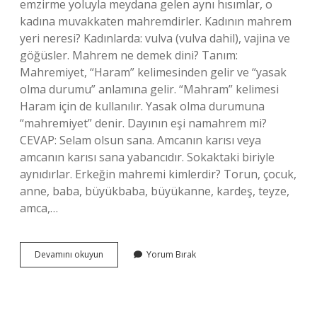
emzirme yoluyla meydana gelen aynı hısımlar, o
kadına muvakkaten mahremdirler. Kadının mahrem
yeri neresi? Kadınlarda: vulva (vulva dahil), vajina ve
göğüsler. Mahrem ne demek dini? Tanım:
Mahremiyet, “Haram” kelimesinden gelir ve “yasak
olma durumu” anlamına gelir. “Mahram” kelimesi
Haram için de kullanılır. Yasak olma durumuna
“mahremiyet” denir. Dayının eşi namahrem mi?
CEVAP: Selam olsun sana. Amcanın karısı veya
amcanın karısı sana yabancıdır. Sokaktaki biriyle
aynıdırlar. Erkeğin mahremi kimlerdir? Torun, çocuk,
anne, baba, büyükbaba, büyükanne, kardeş, teyze,
amca,…
Mahrem
Devamını okuyun
Yorum Bırak
Kişiler
Kimlerdir