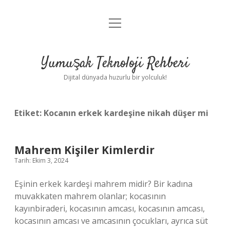
menüyü
Anasayfa
aç
Gizlilik Politikası
Yumuşak Teknoloji Rehberi
Yasal Uyarı
Dijital dünyada huzurlu bir yolculuk!
Hakkımızda
Etiket:
Kocanın erkek kardeşine nikah düşer mi
Mahrem Kişiler Kimlerdir
Tarih: Ekim 3, 2024
Eşinin erkek kardeşi mahrem midir? Bir kadına
muvakkaten mahrem olanlar; kocasının
kayınbiraderi, kocasının amcası, kocasının amcası,
kocasının amcası ve amcasının çocukları, ayrıca süt