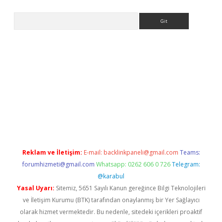
Arama
texper indir
elexbetgiris.org
Reklam ve İletişim:
E-mail:
backlinkpaneli@gmail.com
Teams:
forumhizmeti@gmail.com
Whatsapp: 0262 606 0 726
Telegram:
@karabul
Yasal Uyarı:
Sitemiz, 5651 Sayılı Kanun gereğince Bilgi Teknolojileri
ve İletişim Kurumu (BTK) tarafından onaylanmış bir Yer Sağlayıcı
olarak hizmet vermektedir. Bu nedenle, sitedeki içerikleri proaktif