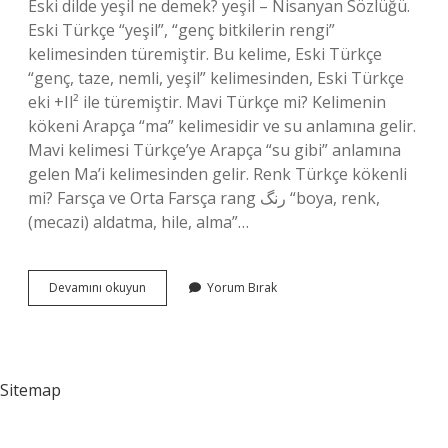
Eski dilde yeşil ne demek? yeşil – Nisanyan Sözlüğü.
Eski Türkçe “yeşil”, “genç bitkilerin rengi”
kelimesinden türemiştir. Bu kelime, Eski Türkçe
“genç, taze, nemli, yeşil” kelimesinden, Eski Türkçe
eki +Il² ile türemiştir. Mavi Türkçe mi? Kelimenin
kökeni Arapça “ma” kelimesidir ve su anlamına gelir.
Mavi kelimesi Türkçe’ye Arapça “su gibi” anlamına
gelen Ma’i kelimesinden gelir. Renk Türkçe kökenli
mi? Farsça ve Orta Farsça rang رنگ “boya, renk,
(mecazi) aldatma, hile, alma”…
Yeşil
Devamını okuyun
Yorum Bırak
Türkçe
Kökenli
Mi
Sitemap