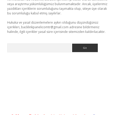
veya araştırma yükümlülüğümüz bulunmamaktadır. Ancak, üyelerimiz
yazdıkları içeriklerin sorumluluğunu taşımakta olup, siteye üye olarak
bu sorumluluğu kabul etmiş sayılırlar.
Hukuka ve yasal düzenlemelere aykırı olduğunu düşündüğünüz
içerikleri,
backlinkpanelicomtr@gmail.com
adresine bildirmeniz
halinde, ilgili içerikler yasal süre içerisinde sitemizden kaldırılacaktır.
Arama
exper indir
elexbetgiris.org