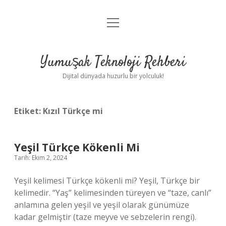
menüyü
Anasayfa
aç
Gizlilik Politikası
Yumuşak Teknoloji Rehberi
Yasal Uyarı
Dijital dünyada huzurlu bir yolculuk!
Hakkımızda
Etiket:
Kızıl Türkçe mi
Yeşil Türkçe Kökenli Mi
Tarih: Ekim 2, 2024
Yeşil kelimesi Türkçe kökenli mi? Yeşil, Türkçe bir
kelimedir. “Yaş” kelimesinden türeyen ve “taze, canlı”
anlamına gelen yeşil ve yeşil olarak günümüze
kadar gelmiştir (taze meyve ve sebzelerin rengi).