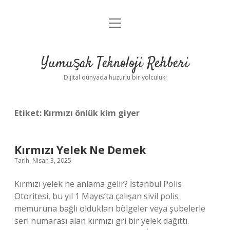
menüyü
Anasayfa
aç
Gizlilik Politikası
Yumuşak Teknoloji Rehberi
Yasal Uyarı
Dijital dünyada huzurlu bir yolculuk!
Hakkımızda
Etiket:
Kırmızı önlük kim giyer
Kırmızı Yelek Ne Demek
Tarih: Nisan 3, 2025
Kırmızı yelek ne anlama gelir? İstanbul Polis
Otoritesi, bu yıl 1 Mayıs’ta çalışan sivil polis
memuruna bağlı oldukları bölgeler veya şubelerle
seri numarası alan kırmızı gri bir yelek dağıttı.