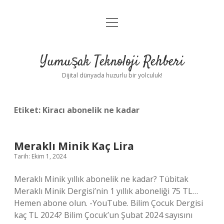
menüyü
Anasayfa
aç
Gizlilik Politikası
Yumuşak Teknoloji Rehberi
Yasal Uyarı
Dijital dünyada huzurlu bir yolculuk!
Hakkımızda
Etiket:
Kiracı abonelik ne kadar
Meraklı Minik Kaç Lira
Tarih: Ekim 1, 2024
Meraklı Minik yıllık abonelik ne kadar? Tübitak
Meraklı Minik Dergisi’nin 1 yıllık aboneliği 75 TL…
Hemen abone olun. -YouTube. Bilim Çocuk Dergisi
kaç TL 2024? Bilim Çocuk’un Şubat 2024 sayısını