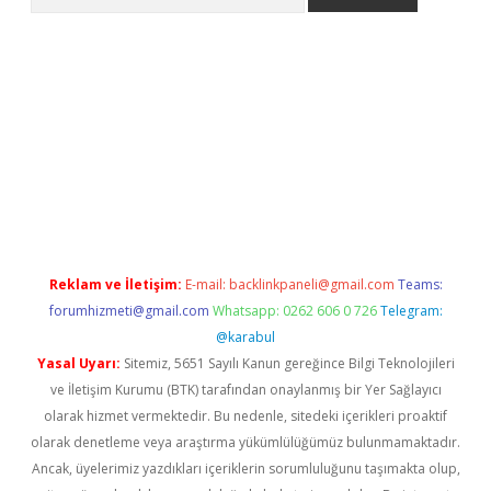
etexper indir
elexbetgiris.org
Reklam ve İletişim:
E-mail:
backlinkpaneli@gmail.com
Teams:
forumhizmeti@gmail.com
Whatsapp: 0262 606 0 726
Telegram:
@karabul
Yasal Uyarı:
Sitemiz, 5651 Sayılı Kanun gereğince Bilgi Teknolojileri
ve İletişim Kurumu (BTK) tarafından onaylanmış bir Yer Sağlayıcı
olarak hizmet vermektedir. Bu nedenle, sitedeki içerikleri proaktif
olarak denetleme veya araştırma yükümlülüğümüz bulunmamaktadır.
Ancak, üyelerimiz yazdıkları içeriklerin sorumluluğunu taşımakta olup,