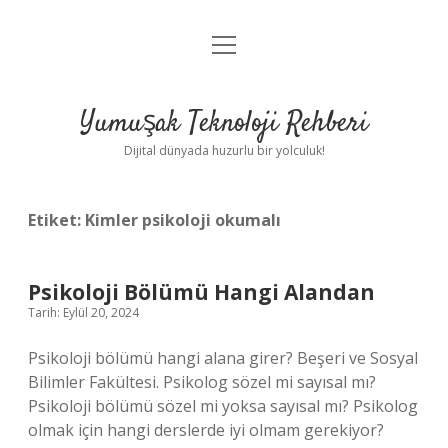
menüyü
Anasayfa
aç
Gizlilik Politikası
Yumuşak Teknoloji Rehberi
Yasal Uyarı
Dijital dünyada huzurlu bir yolculuk!
Hakkımızda
Etiket:
Kimler psikoloji okumalı
Psikoloji Bölümü Hangi Alandan
Tarih: Eylül 20, 2024
Psikoloji bölümü hangi alana girer? Beşeri ve Sosyal
Bilimler Fakültesi. Psikolog sözel mi sayısal mı?
Psikoloji bölümü sözel mi yoksa sayısal mı? Psikolog
olmak için hangi derslerde iyi olmam gerekiyor?