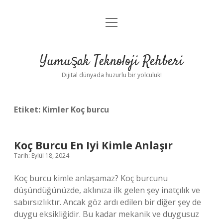
menüyü
Anasayfa
aç
Gizlilik Politikası
Yumuşak Teknoloji Rehberi
Yasal Uyarı
Dijital dünyada huzurlu bir yolculuk!
Hakkımızda
Etiket:
Kimler Koç burcu
Koç Burcu En Iyi Kimle Anlaşır
Tarih: Eylül 18, 2024
Koç burcu kimle anlaşamaz? Koç burcunu
düşündüğünüzde, aklınıza ilk gelen şey inatçılık ve
sabırsızlıktır. Ancak göz ardı edilen bir diğer şey de
duygu eksikliğidir. Bu kadar mekanik ve duygusuz