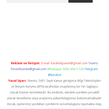
etexper indir
elexbetgiris.org
Reklam ve İletişim:
E-mail:
backlinkpaneli@gmail.com
Teams:
forumhizmeti@gmail.com
Whatsapp: 0262 606 0 726
Telegram:
@karabul
Yasal Uyarı:
Sitemiz, 5651 Sayılı Kanun gereğince Bilgi Teknolojileri
ve İletişim Kurumu (BTK) tarafından onaylanmış bir Yer Sağlayıcı
olarak hizmet vermektedir. Bu nedenle, sitedeki içerikleri proaktif
olarak denetleme veya araştırma yükümlülüğümüz bulunmamaktadır.
Ancak, üyelerimiz yazdıkları içeriklerin sorumluluğunu taşımakta olup,