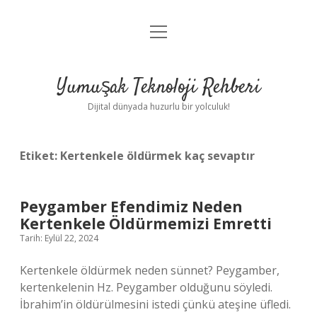
menüyü
Anasayfa
aç
Gizlilik Politikası
Yumuşak Teknoloji Rehberi
Yasal Uyarı
Dijital dünyada huzurlu bir yolculuk!
Hakkımızda
Etiket:
Kertenkele öldürmek kaç sevaptır
Peygamber Efendimiz Neden
Kertenkele Öldürmemizi Emretti
Tarih: Eylül 22, 2024
Kertenkele öldürmek neden sünnet? Peygamber,
kertenkelenin Hz. Peygamber olduğunu söyledi.
İbrahim’in öldürülmesini istedi çünkü ateşine üfledi.