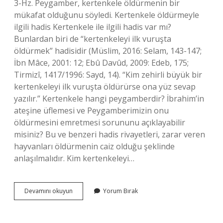
3-Hz. Peygamber, kertenkele öldürmenin bir
mükafat olduğunu söyledi. Kertenkele öldürmeyle
ilgili hadis Kertenkele ile ilgili hadis var mı?
Bunlardan biri de “kertenkeleyi ilk vuruşta
öldürmek” hadisidir (Müslim, 2016: Selam, 143-147;
İbn Mâce, 2001: 12; Ebû Davûd, 2009: Edeb, 175;
Tirmizî, 1417/1996: Sayd, 14). “Kim zehirli büyük bir
kertenkeleyi ilk vuruşta öldürürse ona yüz sevap
yazılır.” Kertenkele hangi peygamberdir? İbrahim’in
ateşine üflemesi ve Peygamberimizin onu
öldürmesini emretmesi sorununu açıklayabilir
misiniz? Bu ve benzeri hadis rivayetleri, zarar veren
hayvanları öldürmenin caiz olduğu şeklinde
anlaşılmalıdır. Kim kertenkeleyi…
Peygamber
Devamını okuyun
Yorum Bırak
Efendimiz
Neden
Kertenkele