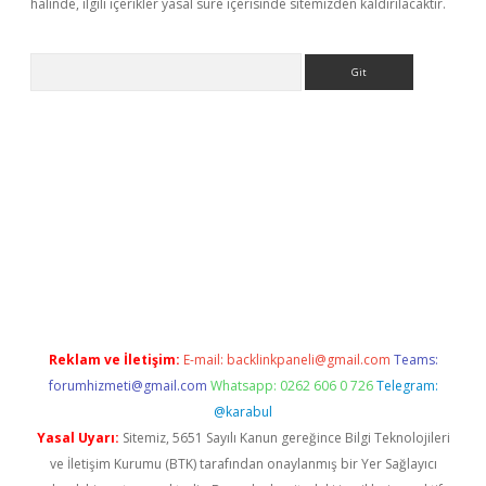
halinde, ilgili içerikler yasal süre içerisinde sitemizden kaldırılacaktır.
Arama
texper indir
elexbetgiris.org
Reklam ve İletişim:
E-mail:
backlinkpaneli@gmail.com
Teams:
forumhizmeti@gmail.com
Whatsapp: 0262 606 0 726
Telegram:
@karabul
Yasal Uyarı:
Sitemiz, 5651 Sayılı Kanun gereğince Bilgi Teknolojileri
ve İletişim Kurumu (BTK) tarafından onaylanmış bir Yer Sağlayıcı