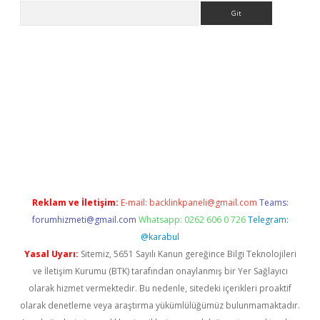
Arama
etexper indir
elexbetgiris.org
Reklam ve İletişim:
E-mail:
backlinkpaneli@gmail.com
Teams:
forumhizmeti@gmail.com
Whatsapp: 0262 606 0 726
Telegram:
@karabul
Yasal Uyarı:
Sitemiz, 5651 Sayılı Kanun gereğince Bilgi Teknolojileri
ve İletişim Kurumu (BTK) tarafından onaylanmış bir Yer Sağlayıcı
olarak hizmet vermektedir. Bu nedenle, sitedeki içerikleri proaktif
olarak denetleme veya araştırma yükümlülüğümüz bulunmamaktadır.