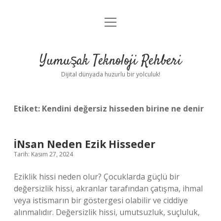
menüyü
Anasayfa
aç
Gizlilik Politikası
Yumuşak Teknoloji Rehberi
Yasal Uyarı
Dijital dünyada huzurlu bir yolculuk!
Hakkımızda
Etiket:
Kendini değersiz hisseden birine ne denir
İNsan Neden Ezik Hisseder
Tarih: Kasım 27, 2024
Eziklik hissi neden olur? Çocuklarda güçlü bir
değersizlik hissi, akranlar tarafından çatışma, ihmal
veya istismarın bir göstergesi olabilir ve ciddiye
alınmalıdır. Değersizlik hissi, umutsuzluk, suçluluk,