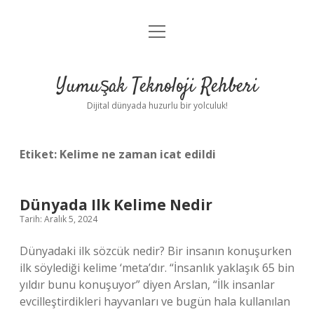
menüyü
Anasayfa
aç
Gizlilik Politikası
Yumuşak Teknoloji Rehberi
Yasal Uyarı
Dijital dünyada huzurlu bir yolculuk!
Hakkımızda
Etiket:
Kelime ne zaman icat edildi
Dünyada Ilk Kelime Nedir
Tarih: Aralık 5, 2024
Dünyadaki ilk sözcük nedir? Bir insanın konuşurken
ilk söylediği kelime ‘meta’dır. “İnsanlık yaklaşık 65 bin
yıldır bunu konuşuyor” diyen Arslan, “İlk insanlar
evcilleştirdikleri hayvanları ve bugün hala kullanılan