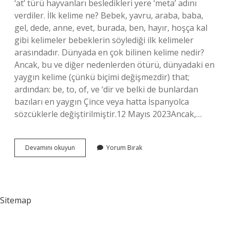
‘at’ türü hayvanları besledikleri yere ‘meta’ adını
verdiler. İlk kelime ne? Bebek, yavru, araba, baba,
gel, dede, anne, evet, burada, ben, hayır, hoşça kal
gibi kelimeler bebeklerin söylediği ilk kelimeler
arasındadır. Dünyada en çok bilinen kelime nedir?
Ancak, bu ve diğer nedenlerden ötürü, dünyadaki en
yaygın kelime (çünkü biçimi değişmezdir) that;
ardından: be, to, of, ve ‘dir ve belki de bunlardan
bazıları en yaygın Çince veya hatta İspanyolca
sözcüklerle değiştirilmiştir.12 Mayıs 2023Ancak,…
Dünyada
Devamını okuyun
Yorum Bırak
Ilk
Kelime
Nedir
Sitemap