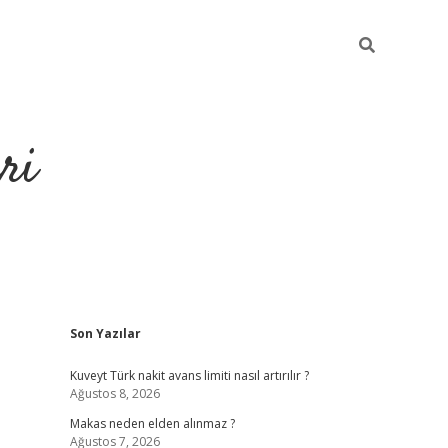
ri
Sidebar
Son Yazılar
https://hiltonbet-giris.com/
betexper i
Kuveyt Türk nakit avans limiti nasıl artırılır ?
Ağustos 8, 2026
Makas neden elden alınmaz ?
Ağustos 7, 2026