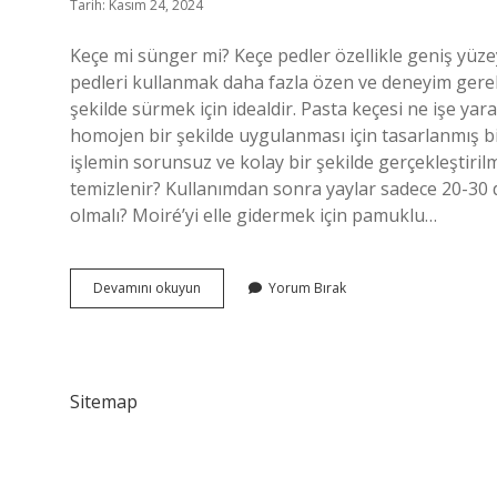
Tarih: Kasım 24, 2024
Keçe mi sünger mi? Keçe pedler özellikle geniş yüzeyl
pedleri kullanmak daha fazla özen ve deneyim gerekt
şekilde sürmek için idealdir. Pasta keçesi ne işe ya
homojen bir şekilde uygulanması için tasarlanmış bir
işlemin sorunsuz ve kolay bir şekilde gerçekleştirilme
temizlenir? Kullanımdan sonra yaylar sadece 20-30 de
olmalı? Moiré’yi elle gidermek için pamuklu…
Pasta
Devamını okuyun
Yorum Bırak
Için
Keçe
Mi
Sünger
Mi
Sitemap