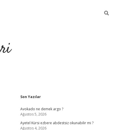
ri
Sidebar
Son Yazılar
https://hiltonbet-giris.com/
betexper i
Avokado ne demek argo ?
Ağustos 5, 2026
Ayetel Kürsi ezbere abdestsiz okunabilir mi ?
Ağustos 4, 2026