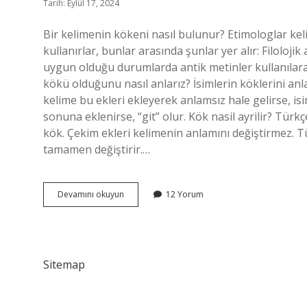
Tarih: Eylül 17, 2024
Bir kelimenin kökeni nasıl bulunur? Etimologlar keli
kullanırlar, bunlar arasında şunlar yer alır: Filoloji
uygun olduğu durumlarda antik metinler kullanılarak 
kökü olduğunu nasıl anlarız? İsimlerin köklerini a
kelime bu ekleri ekleyerek anlamsız hale gelirse, i
sonuna eklenirse, “git” olur. Kök nasil ayrilir? Türkçe
kök. Çekim ekleri kelimenin anlamını değiştirmez. 
tamamen değiştirir.…
Kelime
Devamını okuyun
12 Yorum
Kökü
Nasıl
Bulunur
Sitemap