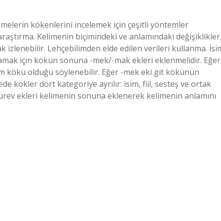
melerin kökenlerini incelemek için çeşitli yöntemler
k araştırma. Kelimenin biçimindeki ve anlamındaki değişiklikler
izlenebilir. Lehçebilimden elde edilen verileri kullanma. İsi
nlamak için kökün sonuna -mek/-mak ekleri eklenmelidir. Eğer
sim kökü olduğu söylenebilir. Eğer -mek eki git kökünün
de kökler dört kategoriye ayrılır: isim, fiil, sesteş ve ortak
Türev ekleri kelimenin sonuna eklenerek kelimenin anlamını