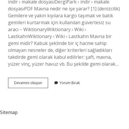
indir › makale dosyasıDergiPark › indir › makale
dosyasıPDF Mavna nedir ne işe yarar? [1] (denizcilik)
Gemilere ve yakın kıyılara kargo taşımak ve batık
gemileri kurtarmak için kullanılan güvertesiz su
aracı – WiktionaryWiktionary › Wiki ›
LastkahnWiktionary › Wiki › Lastkahn Mavna bir
gemi midir? Kabuk şeklinde bir iç hacme sahip
olmayan nesneler de, diğer kriterleri sağladıkları
takdirde gemi olarak kabul edilirler: şaft, mavna,
yüzer vinç, yüzer havuz vb. Bu şekilde gemi olarak…
Mavna
Devamını okuyun
Yorum Bırak
Nedir
Tarihte
Sitemap