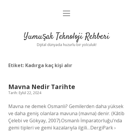
menüyü
Anasayfa
aç
Gizlilik Politikası
Yumuşak Teknoloji Rehberi
Yasal Uyarı
Dijital dünyada huzurlu bir yolculuk!
Hakkımızda
Etiket:
Kadırga kaç kişi alır
Mavna Nedir Tarihte
Tarih: Eylül 22, 2024
Mavna ne demek Osmanlı? Gemilerden daha yüksek
ve daha geniş olanlara mavuna (mavna) denir. (Kâtib
Çelebi ve Gökyay, 2007).Osmanlı İmparatorluğu’nda
gemi tipleri ve gemi kazalarıyla ilgili…DergiPark ›