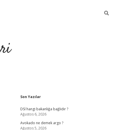
ri
Sidebar
Son Yazılar
https://hiltonbet-giris.com/
betexper i
DSİ hangi bakanlığa bağlıdır ?
Ağustos 6, 2026
Avokado ne demek argo ?
Ağustos 5, 2026