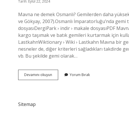
Tarih: Eylül 22, 2024
Mavna ne demek Osmanlı? Gemilerden daha yüksek v
ve Gökyay, 2007).Osmanlı İmparatorluğu’nda gemi tipl
dosyasıDergiPark › indir › makale dosyasıPDF Mavna n
kargo taşımak ve batık gemileri kurtarmak için kulla
LastkahnWiktionary › Wiki › Lastkahn Mavna bir ge
nesneler de, diğer kriterleri sağladıkları takdirde g
vb. Bu şekilde gemi olarak…
Mavna
Devamını okuyun
Yorum Bırak
Nedir
Tarihte
Sitemap