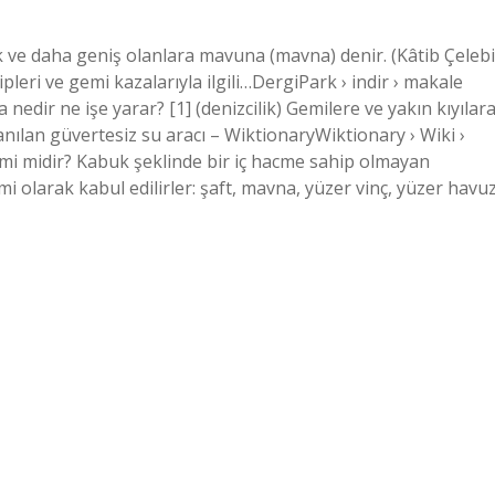
e daha geniş olanlara mavuna (mavna) denir. (Kâtib Çelebi
eri ve gemi kazalarıyla ilgili…DergiPark › indir › makale
edir ne işe yarar? [1] (denizcilik) Gemilere ve yakın kıyılar
nılan güvertesiz su aracı – WiktionaryWiktionary › Wiki ›
mi midir? Kabuk şeklinde bir iç hacme sahip olmayan
emi olarak kabul edilirler: şaft, mavna, yüzer vinç, yüzer havu